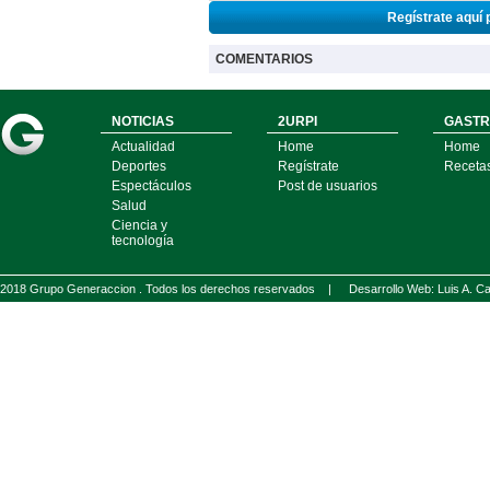
Regístrate aquí 
COMENTARIOS
NOTICIAS
2URPI
GASTR
Actualidad
Home
Home
Deportes
Regístrate
Receta
Espectáculos
Post de usuarios
Salud
Ciencia y
tecnología
2018 Grupo Generaccion . Todos los derechos reservados |
Desarrollo Web: Luis A.