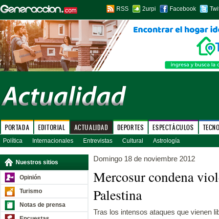
RSS
2urpi
Facebook
Twi
PORTADA
EDITORIAL
ACTUALIDAD
DEPORTES
ESPECTÁCULOS
TECN
Política
Internacionales
Entrevistas
Cultural
Astrología
Domingo 18 de noviembre 2012
Nuestros sitios
Mercosur condena viole
Opinión
Palestina
Turismo
Notas de prensa
Tras los intensos ataques que vienen li
Encuestas