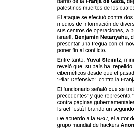
barrio de la
Franja de Gaza,
dej
palestinos muertos de los cual
El ataque se efectuó contra dos 
medios de información de diver
sus centros de operaciones, a p
israelí,
Benjamin Netanyahu
, 
presentar una tregua con el mo
poner fin al conflicto.
Entre tanto,
Yuval Steinitz,
mini
reveló que su país ha repelido
cibernéticos desde que el pasad
‘Pilar Defensivo’ contra la Fran
El funcionario señaló que se trat
precedentes” y que representa 
contra páginas gubernamentales
Israel “está librando un segundo
De acuerdo a la
BBC
, el autor 
grupo mundial de hackers
Ano