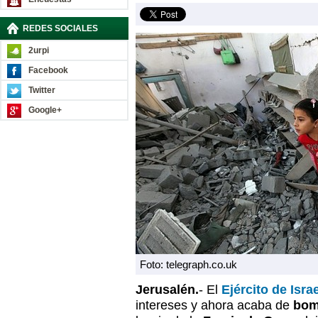
REDES SOCIALES
2urpi
Facebook
Twitter
Google+
Foto: telegraph.co.uk
Jerusalén.
- El
Ejército de Israe
intereses y ahora acaba de
bom