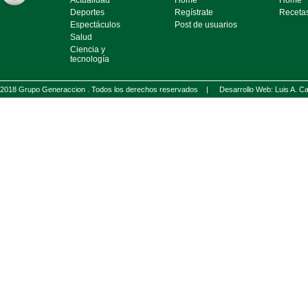
Actualidad
Home
Home
Deportes
Regístrate
Receta
Espectáculos
Post de usuarios
Salud
Ciencia y
tecnología
2018 Grupo Generaccion . Todos los derechos reservados |
Desarrollo Web: Luis A.