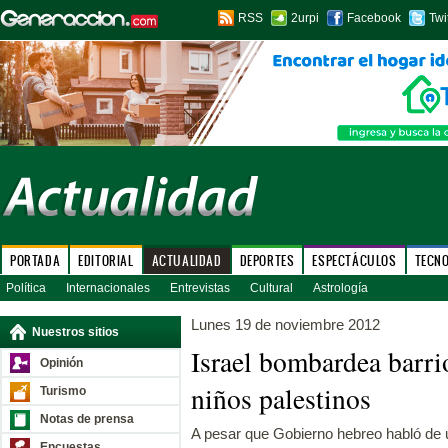
RSS
2urpi
Facebook
Twi
PORTADA
EDITORIAL
ACTUALIDAD
DEPORTES
ESPECTÁCULOS
TECN
Política
Internacionales
Entrevistas
Cultural
Astrología
Lunes 19 de noviembre 2012
Nuestros sitios
Israel bombardea barri
Opinión
niños palestinos
Turismo
Notas de prensa
A pesar que Gobierno hebreo habló de 
Encuestas