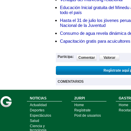
Educación Inicial gratuita del Mined
todo el país
Hasta el 31 de julio los jóvenes peru
Nacional de la Juventud
Consumo de agua revela dinámica d
Capacitación gratis para acuicul
Participa:
Comentar
Valorar
Regístrate aquí 
COMENTARIOS
NOTICIAS
2URPI
GASTR
Actualidad
Home
Home
Deportes
Regístrate
Receta
Espectáculos
Post de usuarios
Salud
Ciencia y
tecnología