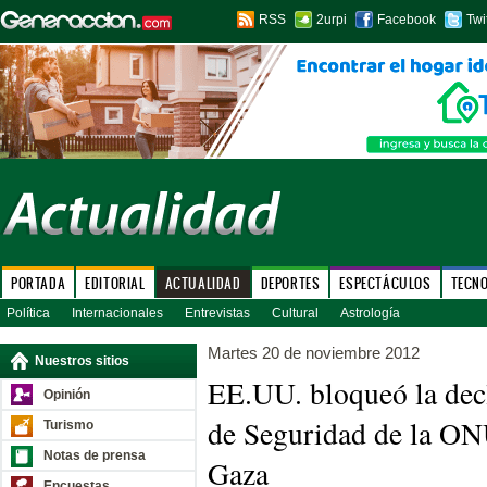
RSS
2urpi
Facebook
Twi
PORTADA
EDITORIAL
ACTUALIDAD
DEPORTES
ESPECTÁCULOS
TECN
Política
Internacionales
Entrevistas
Cultural
Astrología
Martes 20 de noviembre 2012
Nuestros sitios
EE.UU. bloqueó la dec
Opinión
de Seguridad de la ONU
Turismo
Notas de prensa
Gaza
Encuestas