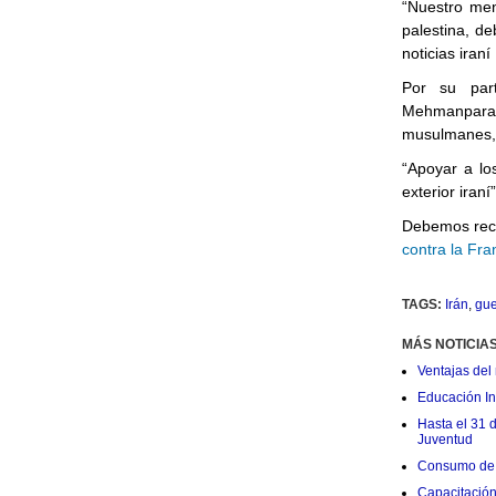
“Nuestro men
palestina, deb
noticias iraní
Por su part
Mehmanparast
musulmanes, 
“Apoyar a los
exterior iran
Debemos rec
contra la Fr
TAGS:
Irán
,
gue
MÁS NOTICIA
Ventajas del 
Educación Ini
Hasta el 31 
Juventud
Consumo de 
Capacitació