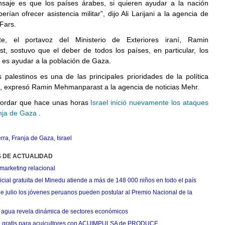
saje es que los países árabes, si quieren ayudar a la nación
erían ofrecer asistencia militar”, dijo Ali Larijani a la agencia de
 Fars.
e, el portavoz del Ministerio de Exteriores iraní, Ramin
, sostuvo que el deber de todos los países, en particular, los
es ayudar a la población de Gaza.
 palestinos es una de las principales prioridades de la política
í”, expresó Ramin Mehmanparast a la agencia de noticias Mehr.
ordar que hace unas horas
Israel inició nuevamente los ataques
anja de Gaza
.
rra
,
Franja de Gaza
,
Israel
S DE ACTUALIDAD
marketing relacional
cial gratuita del Minedu atiende a más de 148 000 niños en todo el país
de julio los jóvenes peruanos pueden postular al Premio Nacional de la
agua revela dinámica de sectores económicos
n gratis para acuicultores con ACUIMPULSA de PRODUCE