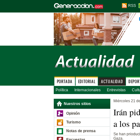
RSS
PORTADA
EDITORIAL
ACTUALIDAD
DEPOR
Política
Internacionales
Entrevistas
Cult
Miércoles 21 d
Nuestros sitios
Irán pi
Opinión
a los pa
Turismo
Notas de prensa
Se han prioduc
Gaza.
Encuestas