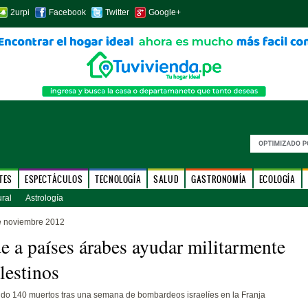
2urpi
Facebook
Twitter
Google+
TES
ESPECTÁCULOS
TECNOLOGÍA
SALUD
GASTRONOMÍA
ECOLOGÍA
ural
Astrología
e noviembre 2012
de a países árabes ayudar militarmente
lestinos
ido 140 muertos tras una semana de bombardeos israelíes en la Franja