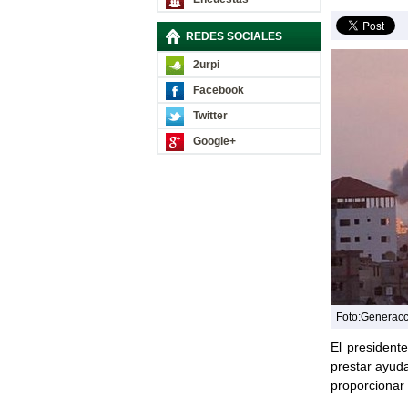
REDES SOCIALES
2urpi
Facebook
Twitter
Google+
Foto:Generac
El president
prestar ayuda
proporcionar 