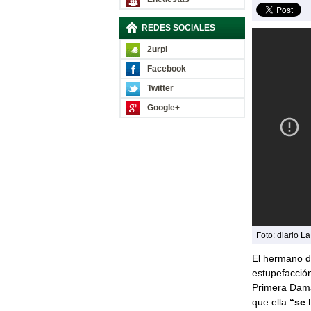
REDES SOCIALES
2urpi
Facebook
Twitter
Google+
Foto: diario L
El hermano d
estupefacció
Primera Da
que ella
“se l