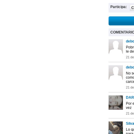
Participa:
C
COMENTARI
debo
Pobre
le d
21 de
debo
No s
como
carce
21 de
DAR
Por 
vez
21 de
Silv
Lo q
para 