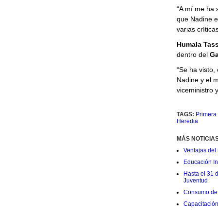
“A mí me ha s
que Nadine e
varias crítica
Humala Tas
dentro del
Ga
“Se ha visto,
Nadine y el m
viceministro 
TAGS:
Primera
Heredia
MÁS NOTICIA
Ventajas del 
Educación Ini
Hasta el 31 
Juventud
Consumo de 
Capacitació