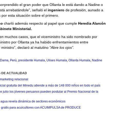
orprendido el gran poder que Ollanta le está dando a Nadine o
stá arrebatándole”, señaló el
ingeniero
de profesión, aunado a
s por esta situación sobre el primero.
so
charló además respecto al papel que cumple
Heredia Alarcón
binete Ministerial.
 en muchos casos, que el viceministro ha sido nombrado por
inistro por Ollanta ya ha habido enfrentamientos entre
y ministro”, declaró al matutino
“Abre los ojos”.
 Dama
,
Perú
,
presidente Humala
,
Ulises Humala
,
Ollanta Humala
,
Nadine
S DE ACTUALIDAD
marketing relacional
cial gratuita del Minedu atiende a más de 148 000 niños en todo el país
de julio los jóvenes peruanos pueden postular al Premio Nacional de la
agua revela dinámica de sectores económicos
n gratis para acuicultores con ACUIMPULSA de PRODUCE