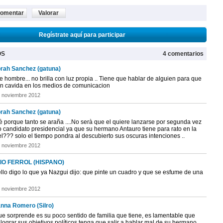
omentar
Valorar
Regístrate aquí para participar
OS
4 comentarios
rah Sanchez (gatuna)
 hombre... no brilla con luz propia .. Tiene que hablar de alguien para que
en cavida en los medios de comunicacion
 noviembre 2012
rah Sanchez (gatuna)
è porque tanto se araña ....No serà que el quiere lanzarse por segunda vez
 candidato presidencial ya que su hermano Antauro tiene para rato en la
l??? solo el tiempo pondra al descubierto sus oscuras intenciones ..
 noviembre 2012
IO FERROL (HISPANO)
ello digo lo que ya Nazgui dijo: que pinte un cuadro y que se esfume de una
 noviembre 2012
anna Romero (Silro)
ue sorprende es su poco sentido de familia que tiene, es lamentable que
lograr sus objetivos políticos tenga que salir a hablar mal de su hermano.