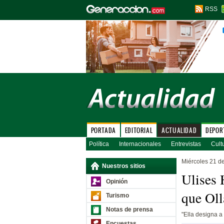
RSS
PORTADA
EDITORIAL
ACTUALIDAD
DEPOR
Política
Internacionales
Entrevistas
Cult
Miércoles 21 d
Nuestros sitios
Ulises 
Opinión
que Oll
Turismo
Notas de prensa
"Ella designa a 
Encuestas