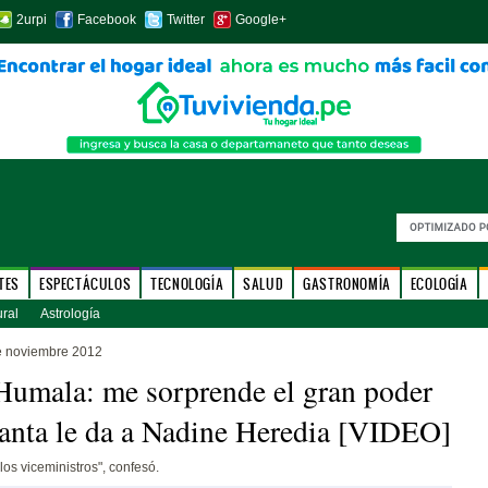
2urpi
Facebook
Twitter
Google+
TES
ESPECTÁCULOS
TECNOLOGÍA
SALUD
GASTRONOMÍA
ECOLOGÍA
ural
Astrología
e noviembre 2012
Humala: me sorprende el gran poder
anta le da a Nadine Heredia [VIDEO]
los viceministros", confesó.