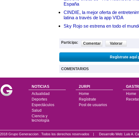
España
CINDIE, la mejor oferta de entretenim
latina a través de la app VIDA
Sky Rojo se estrena en todo el mund
Participa:
Comentar
Valorar
Regístrate aquí 
COMENTARIOS
NOTICIAS
2URPI
GASTR
Actualidad
Home
Home
Deportes
Regístrate
Receta
Espectáculos
Post de usuarios
Salud
Ciencia y
tecnología
2018 Grupo Generaccion . Todos los derechos reservados |
Desarrollo Web: Luis A.