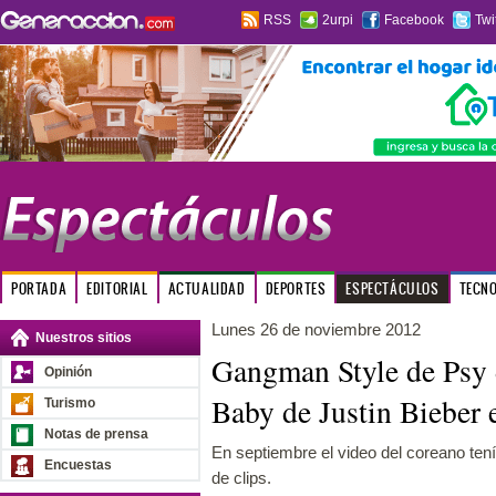
RSS
2urpi
Facebook
Twi
PORTADA
EDITORIAL
ACTUALIDAD
DEPORTES
ESPECTÁCULOS
TECN
Lunes 26 de noviembre 2012
Nuestros sitios
Gangman Style de Psy 
Opinión
Baby de Justin Bieber
Turismo
Notas de prensa
En septiembre el video del coreano tenía
Encuestas
de clips.