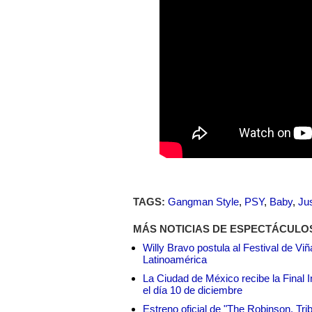
TAGS:
Gangman Style
,
PSY
,
Baby
,
Jus
MÁS NOTICIAS DE ESPECTÁCULO
Willy Bravo postula al Festival de Vi
Latinoamérica
La Ciudad de México recibe la Final I
el día 10 de diciembre
Estreno oficial de "The Robinson, Tri