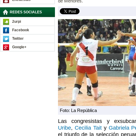
de Menores.
REDES SOCIALES
2urpi
Facebook
Twitter
Google+
Foto: La República
Las congresistas y exsubc
Uribe
,
Cecilia Tait
y
Gabriela P
el triunfo de la selección peru