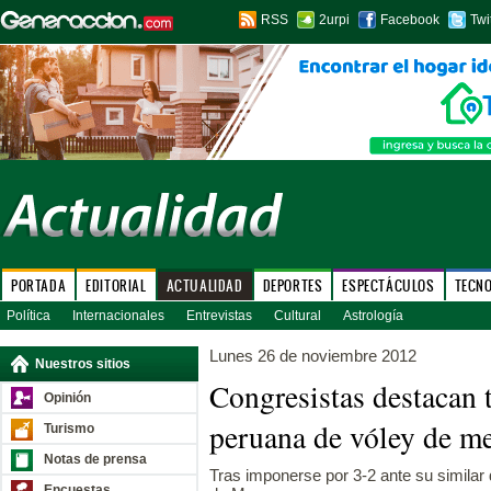
RSS
2urpi
Facebook
Twi
PORTADA
EDITORIAL
ACTUALIDAD
DEPORTES
ESPECTÁCULOS
TECN
Política
Internacionales
Entrevistas
Cultural
Astrología
Lunes 26 de noviembre 2012
Nuestros sitios
Congresistas destacan 
Opinión
peruana de vóley de m
Turismo
Notas de prensa
Tras imponerse por 3-2 ante su similar 
Encuestas