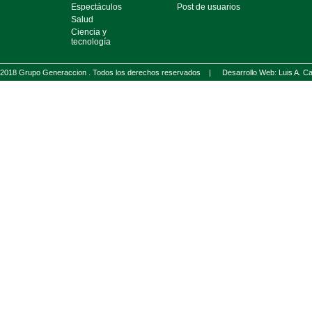
Espectáculos
Post de usuarios
Salud
Ciencia y
tecnología
2018 Grupo Generaccion . Todos los derechos reservados |
Desarrollo Web: Luis A.