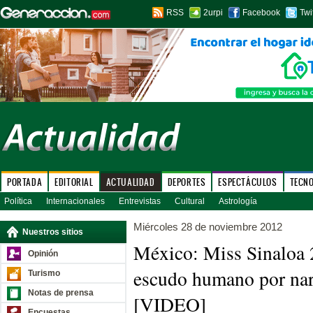
RSS
2urpi
Facebook
Twi
PORTADA
EDITORIAL
ACTUALIDAD
DEPORTES
ESPECTÁCULOS
TECN
Política
Internacionales
Entrevistas
Cultural
Astrología
Miércoles 28 de noviembre 2012
Nuestros sitios
México: Miss Sinaloa 
Opinión
escudo humano por nar
Turismo
Notas de prensa
[VIDEO]
Encuestas