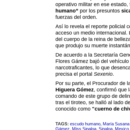
operativo militar en ese estado,
humano”
por los presuntos
sic
fuerzas del orden.
Así lo revela el reporte policial
acceso un medio internacional. 
del cuerpo de la reina de belleza
que produjo su muerte instantá
De acuerdo a la Secretaría Gene
Flores Gámez bajó del vehículo
narcotraficantes, lo que desenca
precisa el portal
Sexenio
.
Por su parte, el Procurador de 
Higuera Gómez
, confirmó que 
comando de este grupo de delin
tras el tiroteo, se halló al lado 
conocido como
"cuerno de chi
TAGS:
escudo humano
,
María Susana 
Gámez
,
Miss Sinaloa
,
Sinaloa
,
Mexico