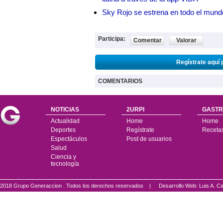
Sky Rojo se estrena en todo el mund
Participa:
Comentar
Valorar
Regístrate aquí 
COMENTARIOS
NOTICIAS
2URPI
GASTR
Actualidad
Home
Home
Deportes
Regístrate
Receta
Espectáculos
Post de usuarios
Salud
Ciencia y
tecnología
2018 Grupo Generaccion . Todos los derechos reservados |
Desarrollo Web: Luis A.