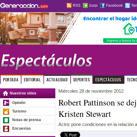
RSS
2urpi
Facebook
Twi
PORTADA
EDITORIAL
ACTUALIDAD
DEPORTES
ESPECTÁCULOS
TECN
Miércoles 28 de noviembre 2012
Nuestros sitios
Robert Pattinson se de
Opinión
Kristen Stewart
Turismo
Notas de prensa
Actriz pone condiciones en la relación a 
Encuestas