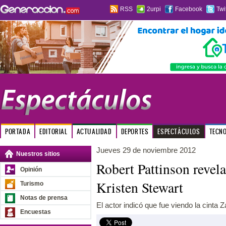
RSS
2urpi
Facebook
Twi
PORTADA
EDITORIAL
ACTUALIDAD
DEPORTES
ESPECTÁCULOS
TECN
Jueves 29 de noviembre 2012
Nuestros sitios
Robert Pattinson revel
Opinión
Kristen Stewart
Turismo
Notas de prensa
El actor indicó que fue viendo la cinta Z
Encuestas