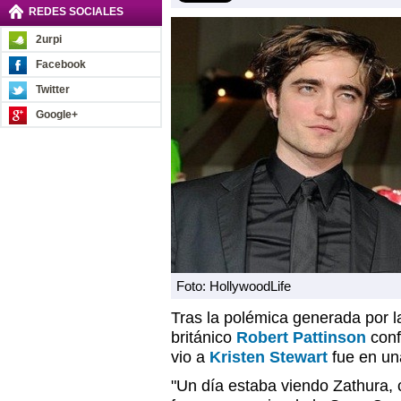
REDES SOCIALES
2urpi
Facebook
Twitter
Google+
Foto: HollywoodLife
Tras la polémica generada por la
británico
Robert Pattinson
conf
vio a
Kristen Stewart
fue en una
"Un día estaba viendo Zathura, c