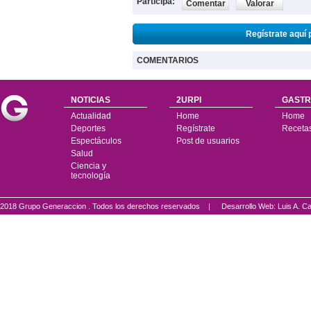
Participa:
Comentar
Valorar
Regístrate aquí 
COMENTARIOS
NOTICIAS
2URPI
GASTR
Actualidad
Home
Home
Deportes
Regístrate
Receta
Espectáculos
Post de usuarios
Salud
Ciencia y
tecnología
2018 Grupo Generaccion . Todos los derechos reservados |
Desarrollo Web: Luis A.