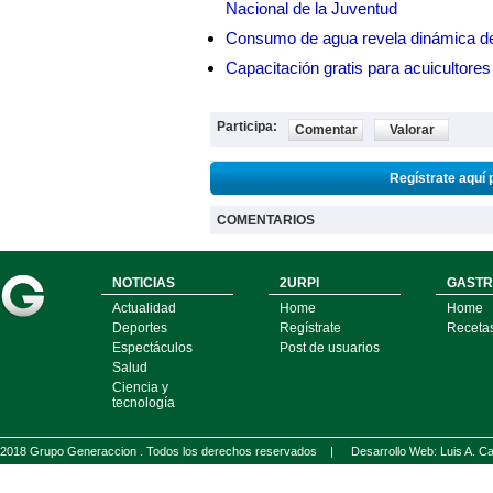
Nacional de la Juventud
Consumo de agua revela dinámica d
Capacitación gratis para acuicul
Participa:
Comentar
Valorar
Regístrate aquí 
COMENTARIOS
NOTICIAS
2URPI
GASTR
Actualidad
Home
Home
Deportes
Regístrate
Receta
Espectáculos
Post de usuarios
Salud
Ciencia y
tecnología
2018 Grupo Generaccion . Todos los derechos reservados |
Desarrollo Web: Luis A.