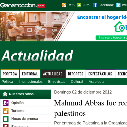
RSS
2urpi
Facebook
Twi
PORTADA
EDITORIAL
ACTUALIDAD
DEPORTES
ESPECTÁCULOS
TECN
Política
Internacionales
Entrevistas
Cultural
Astrología
Domingo 02 de diciembre 2012
Nuestros sitios
Mahmud Abbas fue reci
Opinión
palestinos
Turismo
Notas de prensa
Por entrada de Palestina a la Organiz
Encuestas