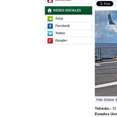
REDES SOCIALES
2urpi
Facebook
Twitter
Google+
Foto: Enlace J
Teherán.-
E
Estados Uni