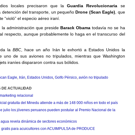
dios locales precisaron que la
Guardia Revolucionaria
se
a detención del transporte, un pequeño
Drone (Scan Eagle)
, que
 “violó” el especio aéreo iraní.
 la administración que preside
Barack Obama
todavía no se ha
al respecto, aunque probablemente lo haga en el transcurso del
rda la
BBC
, hace un año Irán le exhortó a Estados Unidos la
e uno de sus aviones no tripulados, mientras que Washington
ets iraníes dispararon contra sus bólidos.
can Eagle
,
Irán
,
Estados Unidos
,
Golfo Pérsico
,
avión no tripulado
S DE ACTUALIDAD
marketing relacional
cial gratuita del Minedu atiende a más de 148 000 niños en todo el país
de julio los jóvenes peruanos pueden postular al Premio Nacional de la
agua revela dinámica de sectores económicos
n gratis para acuicultores con ACUIMPULSA de PRODUCE