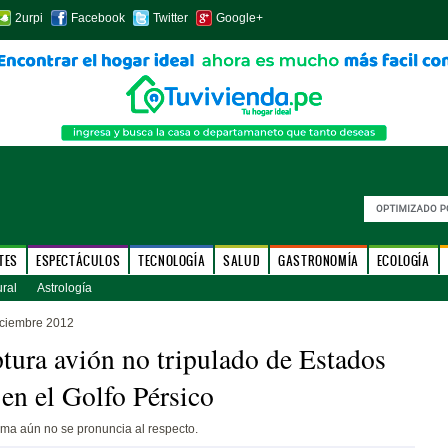
2urpi
Facebook
Twitter
Google+
TES
ESPECTÁCULOS
TECNOLOGÍA
SALUD
GASTRONOMÍA
ECOLOGÍA
ural
Astrología
iciembre 2012
ptura avión no tripulado de Estados
en el Golfo Pérsico
ma aún no se pronuncia al respecto.