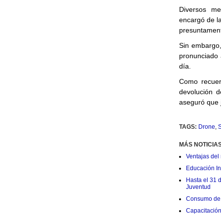
Diversos me
encargó de l
presuntamente
Sin embargo,
pronunciado 
día.
Como recue
devolución d
aseguró que j
TAGS:
Drone
,
S
MÁS NOTICIA
Ventajas del 
Educación Ini
Hasta el 31 
Juventud
Consumo de 
Capacitació