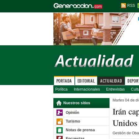
RSS
PORTADA
EDITORIAL
ACTUALIDAD
DEPOR
Política
Internacionales
Entrevistas
Cult
Martes 04 de d
Nuestros sitios
Irán ca
Opinión
Unidos 
Turismo
Notas de prensa
Gestión de Oba
Encuestas