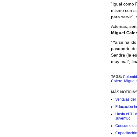
“Igual como P
mismo con sus
para servir”,
Además, seña
Miguel Caler
“Ya se ha ido
pasaporte de 
Sandra (la e
muy mal”, fina
TAGS:
Colombi
Calero
,
Miguel 
MÁS NOTICIA
Ventajas del 
Educación Ini
Hasta el 31 
Juventud
Consumo de 
Capacitació