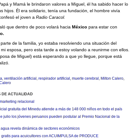
apá y Mamá le brindaron valores a Miguel, él ha sabido hacer lo
 hijos. Él era solidario, tenía una fundación, el hombre vivía
 confesó el joven a
Radio Caracol.
ló que dentro de poco volará hacia
México
para estar con
o.
 parte de la familia, yo estaba resolviendo una situación del
mi esposa, pero esta tarde a estoy volando a reunirme con ellos.
sposa de Miguel) está esperando a que yo llegue, porque está
lizó.
a
,
ventilación artificial
,
respirador artificial
,
muerte cerebral
,
Milton Calero
,
Calero
S DE ACTUALIDAD
marketing relacional
cial gratuita del Minedu atiende a más de 148 000 niños en todo el país
de julio los jóvenes peruanos pueden postular al Premio Nacional de la
agua revela dinámica de sectores económicos
n gratis para acuicultores con ACUIMPULSA de PRODUCE