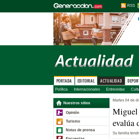
RSS
PORTADA
EDITORIAL
ACTUALIDAD
DEPOR
Política
Internacionales
Entrevistas
Cult
Martes 04 de d
Nuestros sitios
Miguel 
Opinión
evalúa d
Turismo
Notas de prensa
Su familia tend
Encuestas