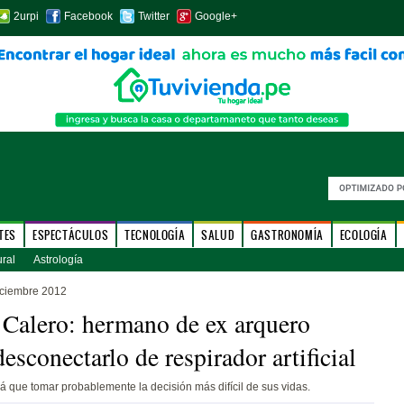
2urpi
Facebook
Twitter
Google+
TES
ESPECTÁCULOS
TECNOLOGÍA
SALUD
GASTRONOMÍA
ECOLOGÍA
ural
Astrología
iciembre 2012
Calero: hermano de ex arquero
esconectarlo de respirador artificial
rá que tomar probablemente la decisión más difícil de sus vidas.