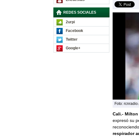
REDES SOCIALES
2urpi
Facebook
Twitter
Google+
Foto: rcnradio
Cali.- Milton
expresó su pe
reconociendo 
respirador art