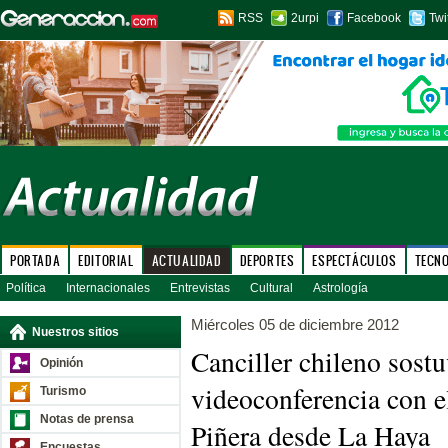
RSS
2urpi
Facebook
Twi
PORTADA
EDITORIAL
ACTUALIDAD
DEPORTES
ESPECTÁCULOS
TECN
Política
Internacionales
Entrevistas
Cultural
Astrología
Miércoles 05 de diciembre 2012
Nuestros sitios
Canciller chileno sost
Opinión
videoconferencia con e
Turismo
Notas de prensa
Piñera desde La Haya
Encuestas