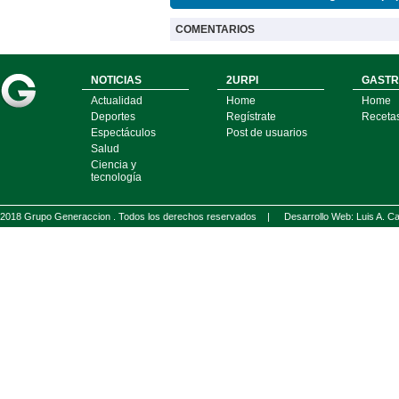
COMENTARIOS
NOTICIAS
2URPI
GASTR
Actualidad
Home
Home
Deportes
Regístrate
Receta
Espectáculos
Post de usuarios
Salud
Ciencia y
tecnología
2018 Grupo Generaccion . Todos los derechos reservados |
Desarrollo Web: Luis A.