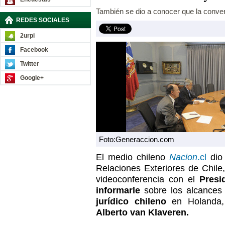
También se dio a conocer que la conve
REDES SOCIALES
2urpi
Facebook
Twitter
Google+
Foto:Generaccion.com
El medio chileno
N
acion
.cl
dio 
Relaciones Exteriores de Chile
videoconferencia con el
Presi
informarle
sobre los alcances
jurídico chileno
en Holanda,
Alberto van Klaveren.