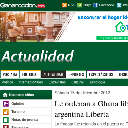
RSS
2urpi
Facebook
Twi
PORTADA
EDITORIAL
ACTUALIDAD
DEPORTES
ESPECTÁCULOS
TECN
Política
Internacionales
Entrevistas
Cultural
Astrología
Sábado 15 de diciembre 2012
Nuestros sitios
Le ordenan a Ghana libe
Opinión
argentina Liberta
Turismo
Notas de prensa
La fragata fue retenida en el puerto de
Encuestas