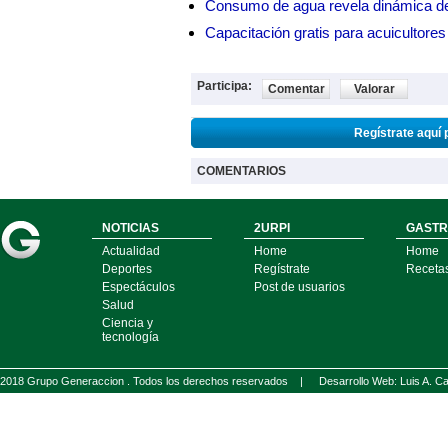
Consumo de agua revela dinámica d
Capacitación gratis para acuicul
Participa:
Comentar
Valorar
Regístrate aquí 
COMENTARIOS
NOTICIAS
2URPI
GASTR
Actualidad
Home
Home
Deportes
Regístrate
Receta
Espectáculos
Post de usuarios
Salud
Ciencia y
tecnología
2018 Grupo Generaccion . Todos los derechos reservados |
Desarrollo Web: Luis A.