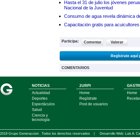
Hasta el 31 de julio los jóvenes peru
Nacional de la Juventud
Consumo de agua revela dinámica d
Capacitación gratis para acuicul
Participa:
Comentar
Valorar
Regístrate aquí 
COMENTARIOS
NOTICIAS
2URPI
GASTR
Actualidad
Home
Home
Deportes
Regístrate
Receta
Espectáculos
Post de usuarios
Salud
Ciencia y
tecnología
2018 Grupo Generaccion . Todos los derechos reservados |
Desarrollo Web: Luis A.