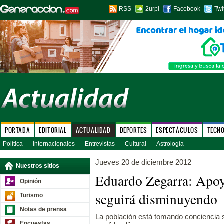
RSS
2urpi
Facebook
Twi
PORTADA
EDITORIAL
ACTUALIDAD
DEPORTES
ESPECTÁCULOS
TECN
Política
Internacionales
Entrevistas
Cultural
Astrología
Jueves 20 de diciembre 2012
Nuestros sitios
Eduardo Zegarra: Apoyo
Opinión
seguirá disminuyendo
Turismo
Notas de prensa
La población está tomando conciencia 
Encuestas