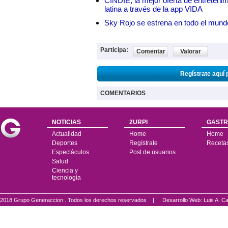
CINDIE, la mejor oferta de entretenim
latina a través de la app VIDA
Sky Rojo se estrena en todo el mund
Participa:
Comentar
Valorar
Regístrate aquí 
COMENTARIOS
NOTICIAS
2URPI
GASTR
Actualidad
Home
Home
Deportes
Regístrate
Receta
Espectáculos
Post de usuarios
Salud
Ciencia y
tecnología
2018 Grupo Generaccion . Todos los derechos reservados |
Desarrollo Web: Luis A.