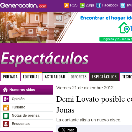
RSS
2urpi
Facebook
Twi
PORTADA
EDITORIAL
ACTUALIDAD
DEPORTES
ESPECTÁCULOS
TECN
Viernes 21 de diciembre 2012
Nuestros sitios
Demi Lovato posible c
Opinión
Jonas
Turismo
Notas de prensa
La cantante alista un nuevo disco.
Encuestas