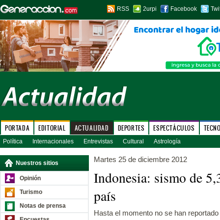
RSS
2urpi
Facebook
Twi
PORTADA
EDITORIAL
ACTUALIDAD
DEPORTES
ESPECTÁCULOS
TECN
Política
Internacionales
Entrevistas
Cultural
Astrología
Martes 25 de diciembre 2012
Nuestros sitios
Indonesia: sismo de 5,
Opinión
país
Turismo
Notas de prensa
Hasta el momento no se han reportado 
Encuestas