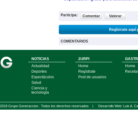
Participa:
Comentar
Valorar
Regístrate aquí 
COMENTARIOS
NOTICIAS
2URPI
GASTR
Actualidad
Home
Home
Deportes
Regístrate
Receta
Espectáculos
Post de usuarios
Salud
Ciencia y
tecnología
2018 Grupo Generaccion . Todos los derechos reservados |
Desarrollo Web: Luis A.