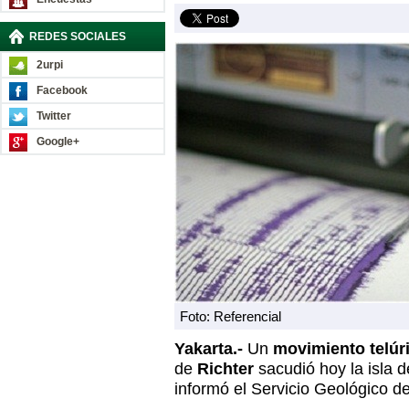
REDES SOCIALES
2urpi
Facebook
Twitter
Google+
Foto: Referencial
Yakarta.-
Un
movimiento telúr
de
Richter
sacudió hoy la isla 
informó el Servicio Geológico d