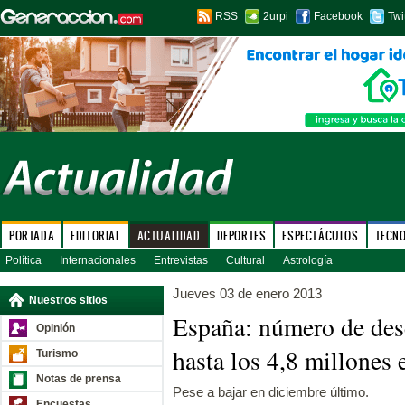
RSS
2urpi
Facebook
Twi
PORTADA
EDITORIAL
ACTUALIDAD
DEPORTES
ESPECTÁCULOS
TECN
Política
Internacionales
Entrevistas
Cultural
Astrología
Jueves 03 de enero 2013
Nuestros sitios
España: número de de
Opinión
hasta los 4,8 millones
Turismo
Notas de prensa
Pese a bajar en diciembre último.
Encuestas