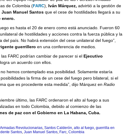
ias de Colombia (
FARC
),
Iván Márquez,
advirtió a la gestión de
e
Juan Manuel Santos
que el cese de hostilidades llegará a su
 enero.
 fuego es hasta el 20 de enero como está anunciado. Fueron 60
unilateral de hostilidades y acciones contra la fuerza pública y la
ra del país. No habrá extensión del cese unilateral del fuego”,
rigente guerrillero
en una conferencia de medios.
 las FARC podrían cambiar de parecer si el
Ejecutivo
logra un acuerdo con ellos.
 no hemos contemplado esa posibilidad. Solamente estaría
posibilidades la firma de un cese del fuego pero bilateral, si el
ima que es procedente esta medida”, dijo Márquez en
Radio
viembre último, las FARC ordenaron el alto al fuego a sus
alizadas en todo Colombia, debido al comienzo de las
nes de paz con el Gobierno en La Habana, Cuba.
 Armadas Revolucionarias
,
Santos Calderón
,
alto al fuego
,
guerrilla en
idente Santos
,
Juan Manuel Santos
,
Farc
,
Colombia