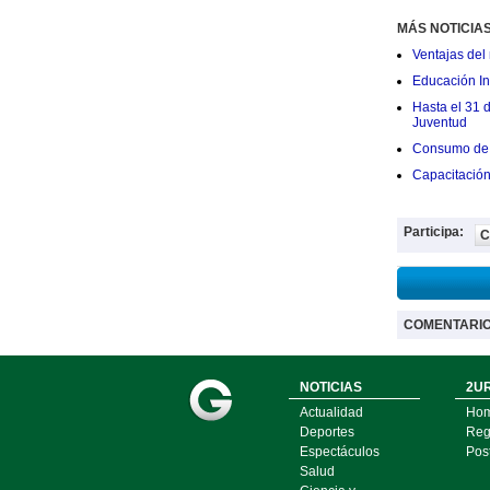
MÁS NOTICIA
Ventajas del 
Educación Ini
Hasta el 31 
Juventud
Consumo de 
Capacitació
Participa:
C
COMENTARI
NOTICIAS
2UR
Actualidad
Ho
Deportes
Regí
Espectáculos
Pos
Salud