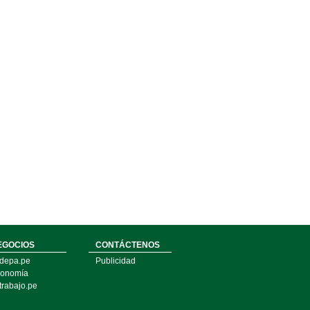
EGOCIOS
CONTÁCTENOS
depa.pe
Publicidad
onomía
trabajo.pe