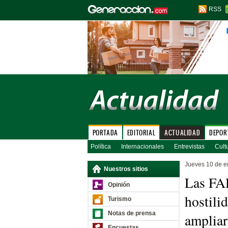
RSS
PORTADA
EDITORIAL
ACTUALIDAD
DEPOR
Política
Internacionales
Entrevistas
Cult
Jueves 10 de e
Nuestros sitios
Las FAR
Opinión
hostili
Turismo
Notas de prensa
ampliar
Encuestas