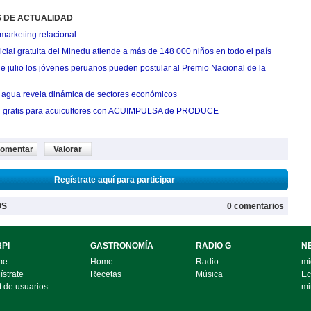
S DE ACTUALIDAD
marketing relacional
cial gratuita del Minedu atiende a más de 148 000 niños en todo el país
de julio los jóvenes peruanos pueden postular al Premio Nacional de la
agua revela dinámica de sectores económicos
n gratis para acuicultores con ACUIMPULSA de PRODUCE
omentar
Valorar
Regístrate aquí para participar
OS
0 comentarios
PI
GASTRONOMÍA
RADIO G
N
me
Home
Radio
mi
strate
Recetas
Música
Ec
t de usuarios
mi