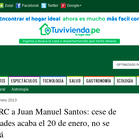
2urpi
Facebook
Twitter
Google+
TES
ESPECTÁCULOS
TECNOLOGÍA
SALUD
GASTRONOMÍA
ECOLOGÍA
ural
Astrología
nero 2013
C a Juan Manuel Santos: cese de
dades acaba el 20 de enero, no se
á