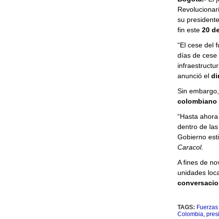
Revolucionar
su president
fin este
20 de
“El cese del
días de cese 
infraestructu
anunció el
di
Sin embargo,
colombiano
“Hasta ahora
dentro de las 
Gobierno est
Caracol.
A fines de no
unidades loc
conversacio
TAGS:
Fuerzas
Colombia
,
pres