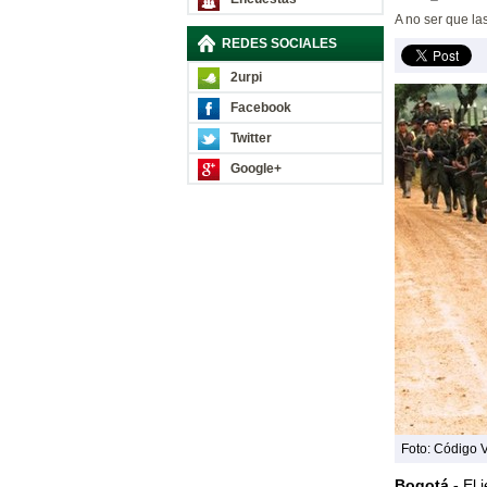
A no ser que l
REDES SOCIALES
2urpi
Facebook
Twitter
Google+
Foto: Código 
Bogotá.-
El 