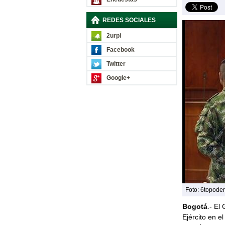
REDES SOCIALES
2urpi
Facebook
Twitter
Google+
Foto: 6topode
Bogotá
.- El
Ejército en e