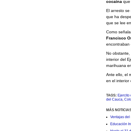
cocaína
que 
El arresto se
que ha desper
que se lee en
Como señala 
Francisco Or
encontraban d
No obstante, 
interior del 
marihuana en 
Ante ello, el
en el interior
TAGS:
Ejercito
del Cauca
,
Col
MÁS NOTICIA
Ventajas del 
Educación Ini