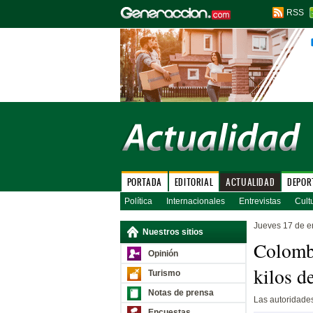
RSS
PORTADA
EDITORIAL
ACTUALIDAD
DEPOR
Política
Internacionales
Entrevistas
Cult
Jueves 17 de e
Nuestros sitios
Colombi
Opinión
kilos d
Turismo
Notas de prensa
Las autoridade
Encuestas