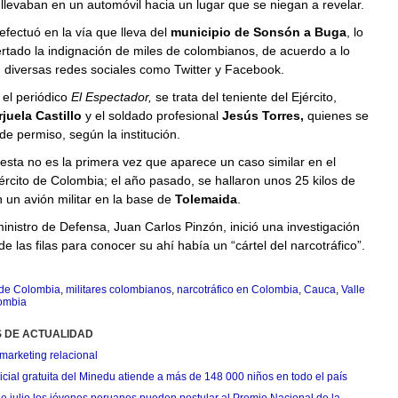
llevaban en un automóvil hacia un lugar que se niegan a revelar.
 efectuó en la vía que lleva del
municipio de Sonsón a Buga
, lo
tado la indignación de miles de colombianos, de acuerdo a lo
 diversas redes sociales como Twitter y Facebook.
el periódico
El Espectador,
se trata del teniente del Ejército,
juela Castillo
y el soldado profesional
Jesús Torres,
quienes se
e permiso, según la institución.
esta no es la primera vez que aparece un caso similar en el
Ejército de Colombia; el año pasado, se hallaron unos 25 kilos de
un avión militar en la base de
Tolemaida
.
 ministro de Defensa, Juan Carlos Pinzón, inició una investigación
 de las filas para conocer su ahí había un “cártel del narcotráfico”.
 de Colombia
,
militares colombianos
,
narcotráfico en Colombia
,
Cauca
,
Valle
ombia
S DE ACTUALIDAD
marketing relacional
cial gratuita del Minedu atiende a más de 148 000 niños en todo el país