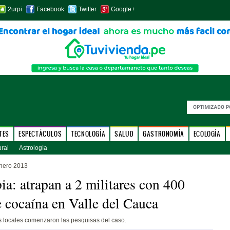
2urpi
Facebook
Twitter
Google+
TES
ESPECTÁCULOS
TECNOLOGÍA
SALUD
GASTRONOMÍA
ECOLOGÍA
ural
Astrología
nero 2013
a: atrapan a 2 militares con 400
e cocaína en Valle del Cauca
s locales comenzaron las pesquisas del caso.