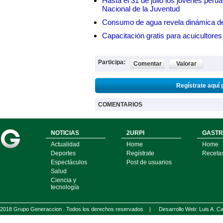
Hasta el 31 de julio los jóvenes peru
Nacional de la Juventud
Consumo de agua revela dinámica d
Capacitación gratis para acuicul
Participa:
Comentar
Valorar
Regístrate aquí 
COMENTARIOS
NOTICIAS
2URPI
GASTR
Actualidad
Home
Home
Deportes
Regístrate
Receta
Espectáculos
Post de usuarios
Salud
Ciencia y
tecnología
2018 Grupo Generaccion . Todos los derechos reservados |
Desarrollo Web: Luis A.