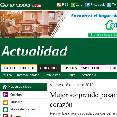
RSS
2urpi
Facebook
Twi
PORTADA
EDITORIAL
ACTUALIDAD
DEPORTES
ESPECTÁCULOS
TECN
Política
Internacionales
Entrevistas
Cultural
Astrología
Viernes 18 de enero 2013
Nuestros sitios
Mujer sorprende posan
Opinión
corazón
Turismo
Notas de prensa
Penny fue diagnosticada con cáncer e in
Encuestas