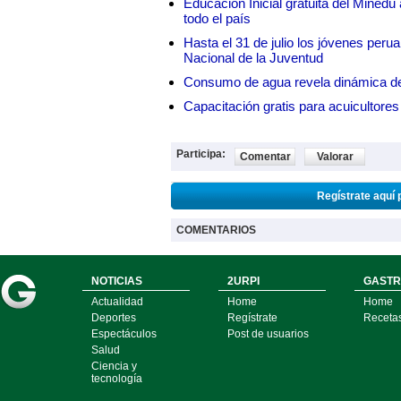
Educación Inicial gratuita del Mined
todo el país
Hasta el 31 de julio los jóvenes peru
Nacional de la Juventud
Consumo de agua revela dinámica d
Capacitación gratis para acuicul
Participa:
Comentar
Valorar
Regístrate aquí 
COMENTARIOS
NOTICIAS
2URPI
GASTR
Actualidad
Home
Home
Deportes
Regístrate
Receta
Espectáculos
Post de usuarios
Salud
Ciencia y
tecnología