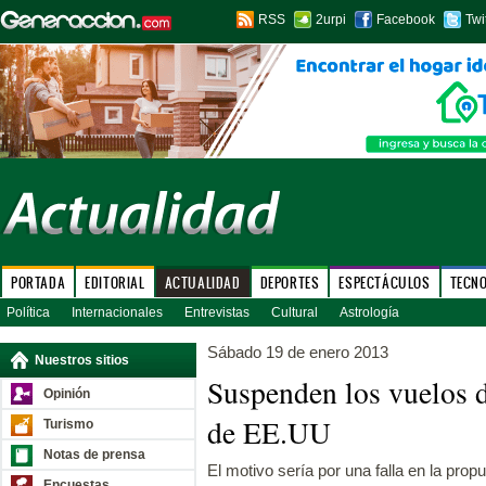
RSS
2urpi
Facebook
Twi
PORTADA
EDITORIAL
ACTUALIDAD
DEPORTES
ESPECTÁCULOS
TECN
Política
Internacionales
Entrevistas
Cultural
Astrología
Sábado 19 de enero 2013
Nuestros sitios
Suspenden los vuelos 
Opinión
de EE.UU
Turismo
Notas de prensa
El motivo sería por una falla en la propu
Encuestas