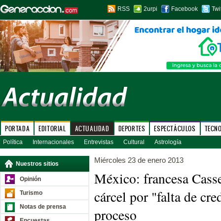
RSS
2urpi
Facebook
Twi
PORTADA
EDITORIAL
ACTUALIDAD
DEPORTES
ESPECTÁCULOS
TECN
Política
Internacionales
Entrevistas
Cultural
Astrología
Miércoles 23 de enero 2013
Nuestros sitios
México: francesa Cass
Opinión
cárcel por "falta de cre
Turismo
Notas de prensa
proceso
Encuestas