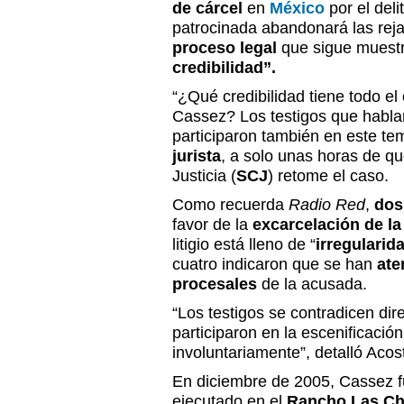
de cárcel
en
México
por el deli
patrocinada abandonará las reja
proceso legal
que sigue muest
credibilidad”.
“¿Qué credibilidad tiene todo e
Cassez? Los testigos que habla
participaron también en este te
jurista
, a solo unas horas de q
Justicia (
SCJ
) retome el caso.
Como recuerda
Radio Red
,
dos
favor de la
excarcelación de la
litigio está lleno de “
irregularid
cuatro indicaron que se han
ate
procesales
de la acusada.
“Los testigos se contradicen dir
participaron en la escenificació
involuntariamente”, detalló Acos
En diciembre de 2005, Cassez f
ejecutado en el
Rancho Las Chi