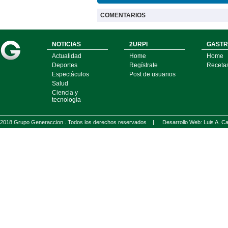
COMENTARIOS
NOTICIAS
2URPI
GASTR
Actualidad
Home
Home
Deportes
Regístrate
Receta
Espectáculos
Post de usuarios
Salud
Ciencia y
tecnología
2018 Grupo Generaccion . Todos los derechos reservados |
Desarrollo Web: Luis A.