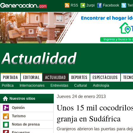
RSS
2urpi
Facebook
Twi
PORTADA
EDITORIAL
ACTUALIDAD
DEPORTES
ESPECTÁCULOS
TECN
Política
Internacionales
Entrevistas
Cultural
Astrología
Jueves 24 de enero 2013
Nuestros sitios
Unos 15 mil cocodrilo
Opinión
granja en Sudáfrica
Turismo
Notas de prensa
Granjeros abrieron las puertas para dej
Encuestas