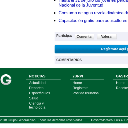
Hasta el 31 de julio los jóvenes peru
Nacional de la Juventud
Consumo de agua revela dinámica d
Capacitación gratis para acuicul
Participa:
Comentar
Valorar
Regístrate aquí 
COMENTARIOS
NOTICIAS
2URPI
GASTR
Actualidad
Home
Home
Deportes
Regístrate
Receta
Espectáculos
Post de usuarios
Salud
Ciencia y
tecnología
2018 Grupo Generaccion . Todos los derechos reservados |
Desarrollo Web: Luis A.