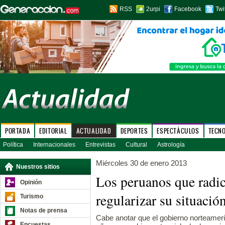
RSS
2urpi
Facebook
Twi
PORTADA
EDITORIAL
ACTUALIDAD
DEPORTES
ESPECTÁCULOS
TECN
Política
Internacionales
Entrevistas
Cultural
Astrología
Miércoles 30 de enero 2013
Nuestros sitios
Los peruanos que rad
Opinión
regularizar su situació
Turismo
Notas de prensa
Cabe anotar que el gobierno norteameri
Encuestas