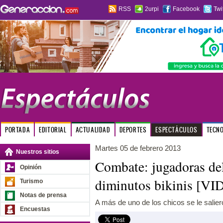
RSS
2urpi
Facebook
Twi
PORTADA
EDITORIAL
ACTUALIDAD
DEPORTES
ESPECTÁCULOS
TECN
Martes 05 de febrero 2013
Nuestros sitios
Combate: jugadoras de
Opinión
diminutos bikinis [V
Turismo
Notas de prensa
A más de uno de los chicos se le salier
Encuestas