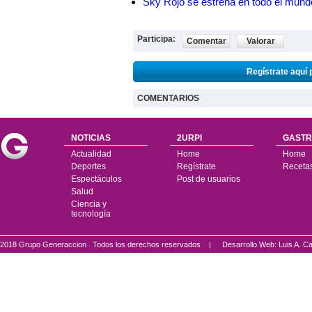
Sky Rojo se estrena en todo el mund
Participa:
Comentar
Valorar
Regístrate aquí 
COMENTARIOS
NOTICIAS
2URPI
GASTR
Actualidad
Home
Home
Deportes
Regístrate
Receta
Espectáculos
Post de usuarios
Salud
Ciencia y
tecnología
2018 Grupo Generaccion . Todos los derechos reservados |
Desarrollo Web: Luis A.