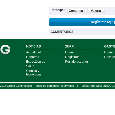
Participa:
Comentar
Valorar
Regístrate aquí 
COMENTARIOS
NOTICIAS
2URPI
GASTR
Actualidad
Home
Home
Deportes
Regístrate
Receta
Espectáculos
Post de usuarios
Salud
Ciencia y
tecnología
2018 Grupo Generaccion . Todos los derechos reservados |
Desarrollo Web: Luis A.