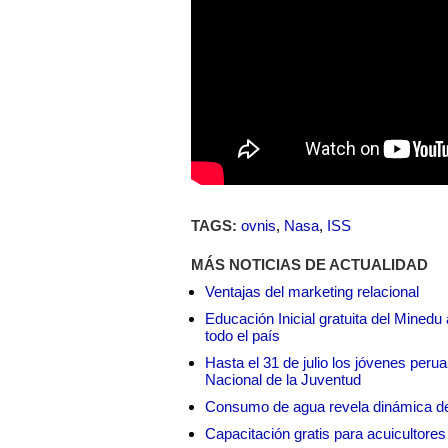
TAGS:
ovnis
,
Nasa
,
ISS
MÁS NOTICIAS DE ACTUALIDAD
Ventajas del marketing relacional
Educación Inicial gratuita del Mined
todo el país
Hasta el 31 de julio los jóvenes peru
Nacional de la Juventud
Consumo de agua revela dinámica d
Capacitación gratis para acuicul