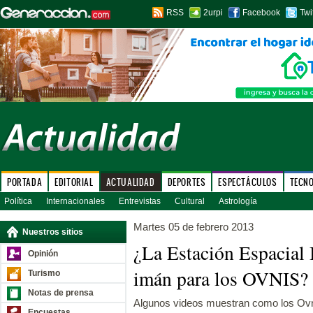
RSS
2urpi
Facebook
Twi
PORTADA
EDITORIAL
ACTUALIDAD
DEPORTES
ESPECTÁCULOS
TECN
Política
Internacionales
Entrevistas
Cultural
Astrología
Martes 05 de febrero 2013
Nuestros sitios
¿La Estación Espacial 
Opinión
imán para los OVNIS
Turismo
Notas de prensa
Algunos videos muestran como los Ovn
Encuestas