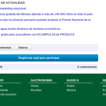
S DE ACTUALIDAD
marketing relacional
cial gratuita del Minedu atiende a más de 148 000 niños en todo el país
de julio los jóvenes peruanos pueden postular al Premio Nacional de la
agua revela dinámica de sectores económicos
n gratis para acuicultores con ACUIMPULSA de PRODUCE
omentar
Valorar
Regístrate aquí para participar
OS
0 comentarios
PI
GASTRONOMÍA
RADIO G
N
me
Home
Radio
mi
strate
Recetas
Música
Ec
t de usuarios
mi