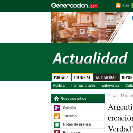
RSS
PORTADA
EDITORIAL
ACTUALIDAD
DEPOR
Política
Internacionales
Entrevistas
Cult
Jueves 28 de f
Nuestros sitios
Argenti
Opinión
creació
Turismo
Notas de prensa
Verdad
Encuestas