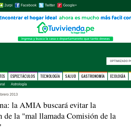
2urpi
Facebook
Twitter
Google+
TES
ESPECTÁCULOS
TECNOLOGÍA
SALUD
GASTRONOMÍA
ECOLOGÍA
ural
Astrología
ebrero 2013
na: la AMIA buscará evitar la
n de la "mal llamada Comisión de la
"