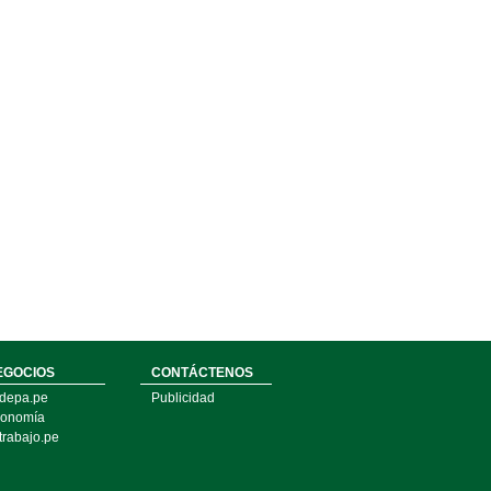
EGOCIOS
CONTÁCTENOS
depa.pe
Publicidad
onomía
trabajo.pe