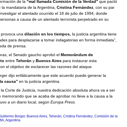
formación de la
“mal llamada Comisión de la Verdad”
que pactó
 la mandataria de la Argentina,
Cristina Fernández
, con su par
nvestigar el atentado ocurrido el 18 de julio de 1994, donde
personas a causa de un atentado terrorista perpetrado en su
 provoca una
dilación en los tiempos,
la justicia argentina tiene
ades para desplazarse a tomar indagatorias en forma inmediata”,
ueda de prensa.
ras, el Senado gaucho aprobó el
Memorándum de
to
entre
Teherán
y
Buenos Aires
para instaurar esta
on el objetivo de esclarecer las razones del ataque.
rger dijo enfáticamente que este acuerdo puede generar la
la causa”
en la justicia argentina.
 la Corte de Justicia, nuestra dedicación absoluta ahora va a ser
e memorando que se acaba de aprobar no lleve a la causa a la
tuvo a un diario local, según
Europa Press.
Guillermo Borger
,
Buenos Aires
,
Teherán
,
Cristina Fernández
,
Comisión de la
IA
,
Argentina