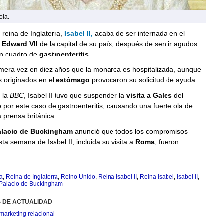
ola.
reina de Inglaterra,
Isabel II,
acaba de ser internada en el
 Edward VII
de la capital de su país, después de sentir agudos
un cuadro de
gastroenteritis
.
imera vez en diez años que la monarca es hospitalizada, aunque
s originados en el
estómago
provocaron su solicitud de ayuda.
 la
BBC
, Isabel II tuvo que suspender la
visita a Gales
del
o por este caso de gastroenteritis, causando una fuerte ola de
 prensa británica.
alacio de Buckingham
anunció que todos los compromisos
sta semana de Isabel II, incluida su visita a
Roma
, fueron
ra
,
Reina de Inglaterra
,
Reino Unido
,
Reina Isabel II
,
Reina Isabel
,
Isabel II
,
Palacio de Buckingham
S DE ACTUALIDAD
marketing relacional