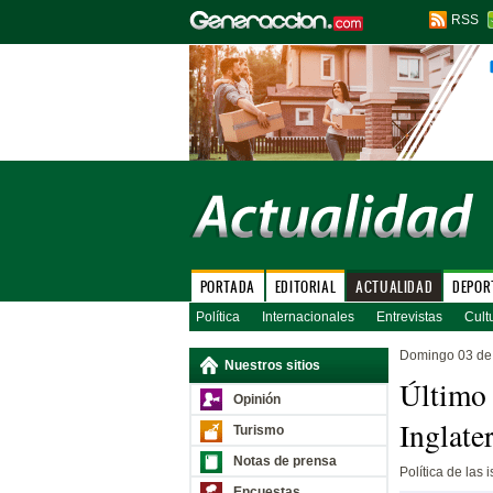
RSS
PORTADA
EDITORIAL
ACTUALIDAD
DEPOR
Política
Internacionales
Entrevistas
Cult
Domingo 03 de
Nuestros sitios
Último 
Opinión
Inglater
Turismo
Notas de prensa
Política de las
Encuestas