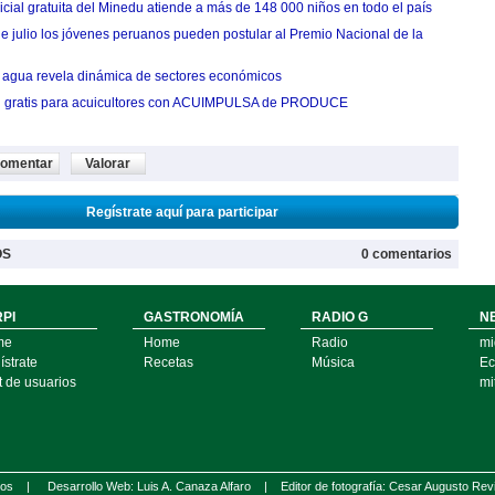
cial gratuita del Minedu atiende a más de 148 000 niños en todo el país
de julio los jóvenes peruanos pueden postular al Premio Nacional de la
agua revela dinámica de sectores económicos
n gratis para acuicultores con ACUIMPULSA de PRODUCE
omentar
Valorar
Regístrate aquí para participar
OS
0 comentarios
PI
GASTRONOMÍA
RADIO G
N
me
Home
Radio
mi
strate
Recetas
Música
Ec
t de usuarios
mi
ados |
Desarrollo Web: Luis A. Canaza Alfaro |
Editor de fotografía: Cesar Augusto Rev