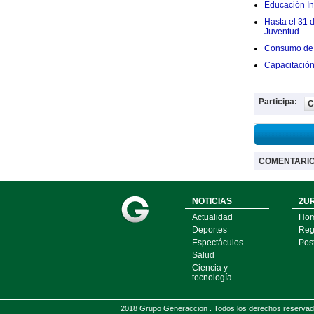
Educación Ini
Hasta el 31 
Juventud
Consumo de 
Capacitació
Participa:
C
COMENTARI
NOTICIAS
2UR
Actualidad
Ho
Deportes
Regí
Espectáculos
Pos
Salud
Ciencia y
tecnología
2018 Grupo Generaccion . Todos los derechos reserv