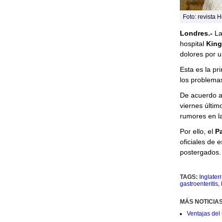
Foto: revista H
Londres.-
La 
hospital
King
dolores por 
Esta es la pr
los problema
De acuerdo a
viernes últim
rumores en la
Por ello, el
P
oficiales de e
postergados.
TAGS:
Inglater
gastroenteritis
,
MÁS NOTICIA
Ventajas del 