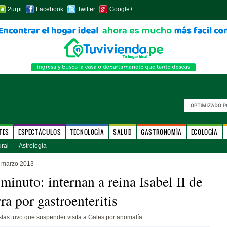
2urpi
Facebook
Twitter
Google+
TES
ESPECTÁCULOS
TECNOLOGÍA
SALUD
GASTRONOMÍA
ECOLOGÍA
ural
Astrología
 marzo 2013
minuto: internan a reina Isabel II de
ra por gastroenteritis
 islas tuvo que suspender visita a Gales por anomalía.