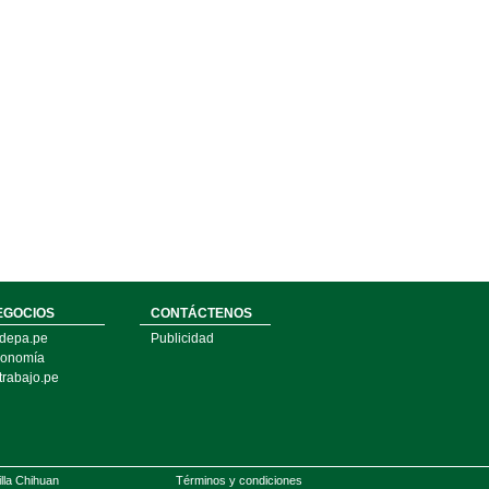
EGOCIOS
CONTÁCTENOS
depa.pe
Publicidad
onomía
trabajo.pe
illa Chihuan
Términos y condiciones