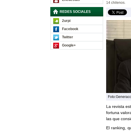
14 chilenos.
REDES SOCIALES
2urpi
Facebook
Twitter
Google+
Foto:Generac
La revista es
fortuna valo
las que consi
El ranking, 