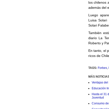
los chilenos 
además del e
Luego apare
Luisa Solari
Solari Falabel
También está
diario La Te
Roberto y Pat
En tanto, el
ricos de Chile
TAGS:
Forbes
,
MÁS NOTICIA
Ventajas del 
Educación Ini
Hasta el 31 
Juventud
Consumo de 