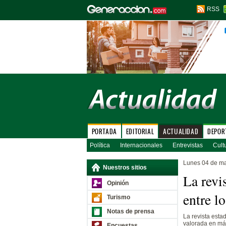
RSS
PORTADA
EDITORIAL
ACTUALIDAD
DEPOR
Política
Internacionales
Entrevistas
Cult
Lunes 04 de m
Nuestros sitios
La revi
Opinión
entre l
Turismo
Notas de prensa
La revista esta
valorada en más
Encuestas