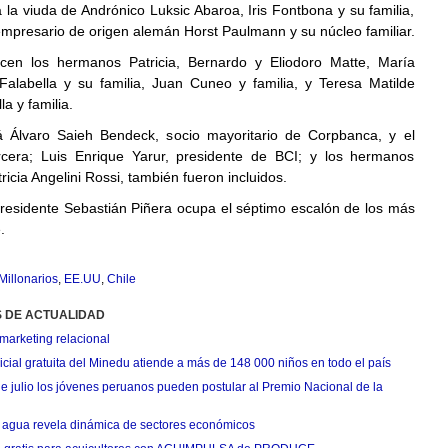
a la viuda de Andrónico Luksic Abaroa, Iris Fontbona y su familia,
mpresario de origen alemán Horst Paulmann y su núcleo familiar.
cen los hermanos Patricia, Bernardo y Eliodoro Matte, María
 Falabella y su familia, Juan Cuneo y familia, y Teresa Matilde
la y familia.
 Álvaro Saieh Bendeck, socio mayoritario de Corpbanca, y el
rcera; Luis Enrique Yarur, presidente de BCI; y los hermanos
ricia Angelini Rossi, también fueron incluidos.
 presidente Sebastián Piñera ocupa el séptimo escalón de los más
.
Millonarios
,
EE.UU
,
Chile
S DE ACTUALIDAD
marketing relacional
cial gratuita del Minedu atiende a más de 148 000 niños en todo el país
de julio los jóvenes peruanos pueden postular al Premio Nacional de la
agua revela dinámica de sectores económicos