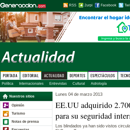
RSS
2urpi
Facebook
Twi
PORTADA
EDITORIAL
ACTUALIDAD
DEPORTES
ESPECTÁCULOS
TECN
Política
Internacionales
Entrevistas
Cultural
Astrología
Lunes 04 de marzo 2013
Nuestros sitios
EE.UU adquirido 2.700
Opinión
para su seguridad int
Turismo
Notas de prensa
Los blindados ya han sido vistos circu
Encuestas