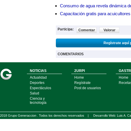
Consumo de agua revela dinámica d
Capacitación gratis para acuicul
Participa:
Comentar
Valorar
Regístrate aquí 
COMENTARIOS
NOTICIAS
2URPI
GASTR
Actualidad
Home
Home
Deportes
Regístrate
Receta
Espectáculos
Post de usuarios
Salud
Ciencia y
tecnología
2018 Grupo Generaccion . Todos los derechos reservados |
Desarrollo Web: Luis A.