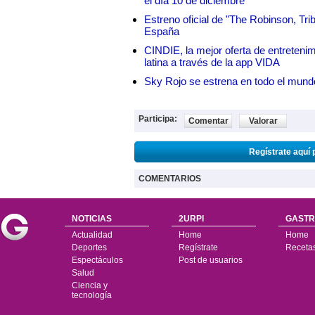
el día 10 de diciembre
Estreno oficial de "The Robinson, Tri
España
CINDIE, la mejor oferta de entretenim
latina a través de la app VIDA
Sky Rojo se estrena en todo el mund
Participa:
Comentar
Valorar
Regístrate aquí 
COMENTARIOS
NOTICIAS
2URPI
GASTR
Actualidad
Home
Home
Deportes
Regístrate
Receta
Espectáculos
Post de usuarios
Salud
Ciencia y
tecnología