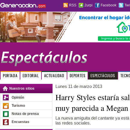
RSS
2urpi
Facebook
Twi
PORTADA
EDITORIAL
ACTUALIDAD
DEPORTES
ESPECTÁCULOS
TECN
Lunes 11 de marzo 2013
Nuestros sitios
Harry Styles estaría sa
Opinión
muy parecida a Megan
Turismo
Notas de prensa
La nueva amiguita del cantante ya está
Encuestas
las redes sociales.