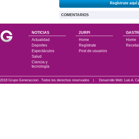
Regístrate aquí 
COMENTARIOS
NOTICIAS
2URPI
GASTR
Actualidad
Home
Home
Deportes
Regístrate
Receta
Espectáculos
Post de usuarios
Salud
Ciencia y
tecnología
2018 Grupo Generaccion . Todos los derechos reservados |
Desarrollo Web: Luis A.