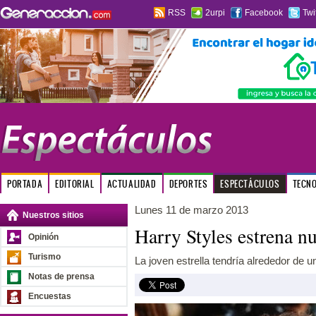
RSS
2urpi
Facebook
Twi
PORTADA
EDITORIAL
ACTUALIDAD
DEPORTES
ESPECTÁCULOS
TECN
Lunes 11 de marzo 2013
Nuestros sitios
Harry Styles estrena n
Opinión
Turismo
La joven estrella tendría alrededor de u
Notas de prensa
Encuestas