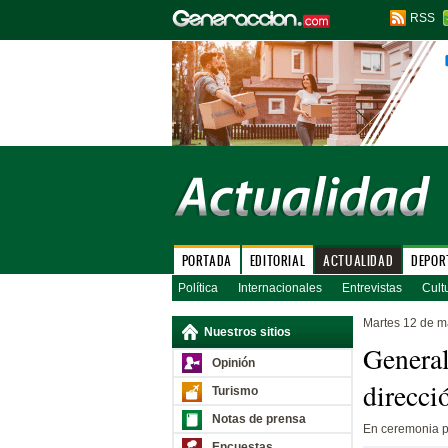
RSS
PORTADA
EDITORIAL
ACTUALIDAD
DEPOR
Política
Internacionales
Entrevistas
Cult
Martes 12 de m
Nuestros sitios
General
Opinión
direcci
Turismo
Notas de prensa
En ceremonia pr
Encuestas