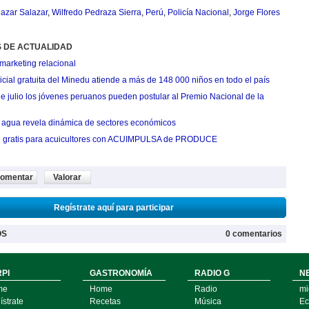
azar Salazar
,
Wilfredo Pedraza Sierra
,
Perú
,
Policía Nacional
,
Jorge Flores
S DE ACTUALIDAD
marketing relacional
cial gratuita del Minedu atiende a más de 148 000 niños en todo el país
de julio los jóvenes peruanos pueden postular al Premio Nacional de la
agua revela dinámica de sectores económicos
n gratis para acuicultores con ACUIMPULSA de PRODUCE
omentar
Valorar
Regístrate aquí para participar
OS
0 comentarios
PI
GASTRONOMÍA
RADIO G
N
me
Home
Radio
mi
strate
Recetas
Música
Ec