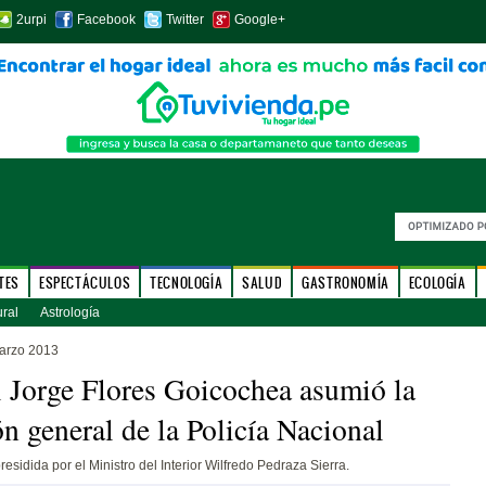
2urpi
Facebook
Twitter
Google+
TES
ESPECTÁCULOS
TECNOLOGÍA
SALUD
GASTRONOMÍA
ECOLOGÍA
ural
Astrología
arzo 2013
 Jorge Flores Goicochea asumió la
ón general de la Policía Nacional
esidida por el Ministro del Interior Wilfredo Pedraza Sierra.