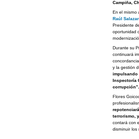
Campiña, Cho
En el mismo a
Raúl Salazar
Presidente d
oportunidad de
modernizació
Durante su Pr
continuará i
concordancia 
y la gestión d
impulsando l
Inspectoría 
corrupción”
Flores Goicoc
profesionalis
repotenciará 
terrorismo, 
contará con e
disminuir los