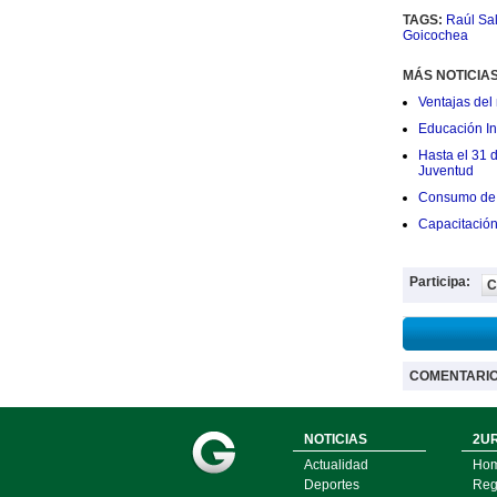
TAGS:
Raúl Sal
Goicochea
MÁS NOTICIA
Ventajas del 
Educación Ini
Hasta el 31 
Juventud
Consumo de 
Capacitació
Participa:
C
COMENTARI
NOTICIAS
2UR
Actualidad
Ho
Deportes
Regí