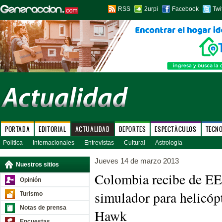
RSS
2urpi
Facebook
Twi
PORTADA
EDITORIAL
ACTUALIDAD
DEPORTES
ESPECTÁCULOS
TECN
Política
Internacionales
Entrevistas
Cultural
Astrología
Jueves 14 de marzo 2013
Nuestros sitios
Colombia recibe de EE
Opinión
simulador para helicó
Turismo
Notas de prensa
Hawk
Encuestas