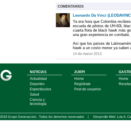
COMENTARIOS
Leonardo Da Vinci (LEODAVINC
Ya era hora que Colombia recibiese
escuela de pilotos de UH-60L bla
cuarta flota de black hawk más gr
una gran experiencia en combate, 
Así que los países de Latinoaméri
hawk a un costo menor ya saben a 
14 de marzo 2013
NOTICIAS
2URPI
GASTR
Actualidad
Home
Home
Deportes
Regístrate
Receta
Espectáculos
Post de usuarios
Salud
Ciencia y
tecnología
2018 Grupo Generaccion . Todos los derechos reservados |
Desarrollo Web: Luis A.