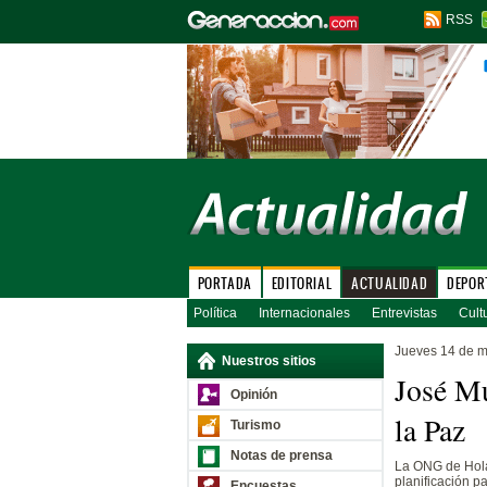
RSS
PORTADA
EDITORIAL
ACTUALIDAD
DEPOR
Política
Internacionales
Entrevistas
Cult
Jueves 14 de 
Nuestros sitios
José Mu
Opinión
la Paz
Turismo
Notas de prensa
La ONG de Hola
planificación pa
Encuestas