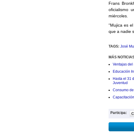
Frans Bronk
oficialismo 
miércoles.
“Mujica es e
que a nadie s
TAGS:
José Mu
MÁS NOTICIA
Ventajas del 
Educación Ini
Hasta el 31 
Juventud
Consumo de 
Capacitació
Participa:
C