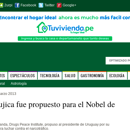
2urpi
Facebook
Twitter
Google+
TES
ESPECTÁCULOS
TECNOLOGÍA
SALUD
GASTRONOMÍA
ECOLOGÍA
ural
Astrología
marzo 2013
jica fue propuesto para el Nobel de
nda, Drugs Peace Institute, propuso al presidente de Uruguay por su
ra luchar contra el narcotráfico.