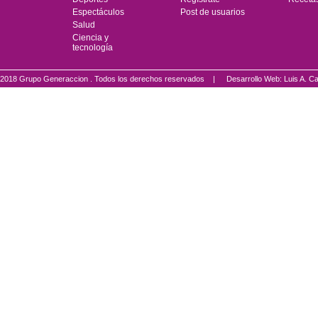
Espectáculos
Post de usuarios
Salud
Ciencia y
tecnología
2018 Grupo Generaccion . Todos los derechos reservados |
Desarrollo Web: Luis A.