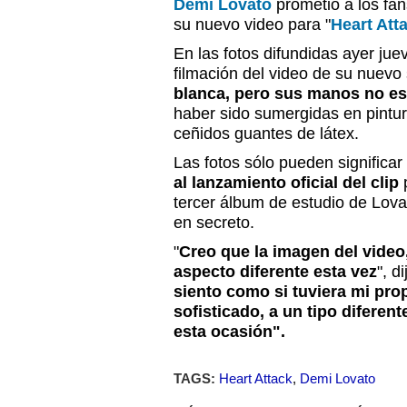
Demi Lovato
prometió a los fan
su nuevo video para "
Heart Att
En las fotos difundidas ayer jue
filmación del video de su nuevo 
blanca, pero sus manos no es
haber sido sumergidas en pintur
ceñidos guantes de látex.
Las fotos sólo pueden signific
al lanzamiento oficial del clip
p
tercer álbum de estudio de Lova
en secreto.
"
Creo que la imagen del vide
aspecto diferente esta vez
", d
siento como si tuviera mi pro
sofisticado, a un tipo diferent
esta ocasión".
TAGS:
Heart Attack
,
Demi Lovato