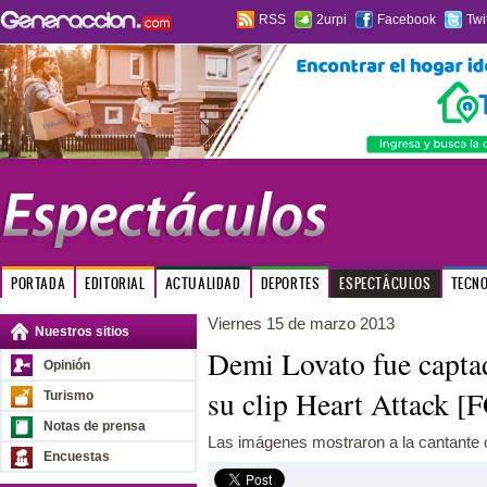
RSS
2urpi
Facebook
Twi
PORTADA
EDITORIAL
ACTUALIDAD
DEPORTES
ESPECTÁCULOS
TECN
Viernes 15 de marzo 2013
Nuestros sitios
Demi Lovato fue captad
Opinión
su clip Heart Attack 
Turismo
Notas de prensa
Las imágenes mostraron a la cantante 
Encuestas