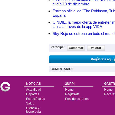
el día 10 de diciembre
Estreno oficial de "The Robinson, Tri
España
CINDIE, la mejor oferta de entretenim
latina a través de la app VIDA
Sky Rojo se estrena en todo el mund
Participa:
Comentar
Valorar
Regístrate aquí 
COMENTARIOS
NOTICIAS
2URPI
GASTR
Actualidad
Home
Home
Deportes
Regístrate
Receta
Espectáculos
Post de usuarios
Salud
Ciencia y
tecnología