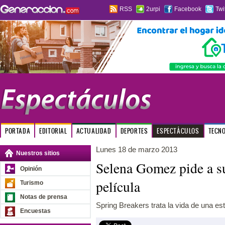
RSS
2urpi
Facebook
Twi
PORTADA
EDITORIAL
ACTUALIDAD
DEPORTES
ESPECTÁCULOS
TECN
Lunes 18 de marzo 2013
Nuestros sitios
Selena Gomez pide a su
Opinión
película
Turismo
Notas de prensa
Spring Breakers trata la vida de una es
Encuestas