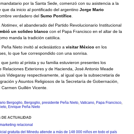
l mandatario por la Santa Sede, comenzó con su asistencia a la
que da inicio al pontificado del argentino
Jorge Mario
ombre verdadero del
Sumo Pontífice
.
a
Notimex
, el abanderado del Partido Revolucionario Institucional
ambió un solideo blanco
con el Papa Francisco en el altar de la
 como manda la tradición católica.
 Peña Nieto invitó al eclesiástico a
visitar México
en los
es, lo que fue correspondido con una sonrisa.
que junto al priista y su familia estuvieron presentes los
de Relaciones Exteriores y de Hacienda, José Antonio Meade
uis Videgaray respectivamente, al igual que la subsecretaria de
gración y Asuntos Religiosos de la Secretaría de Gobernación,
 Carmen Guillén Vicente.
rio Bergoglio
,
Bergoglio
,
presidente Peña Nieto
,
Vaticano
,
Papa Francisco
,
ieto
,
Enrique Peña Nieto
S DE ACTUALIDAD
marketing relacional
cial gratuita del Minedu atiende a más de 148 000 niños en todo el país