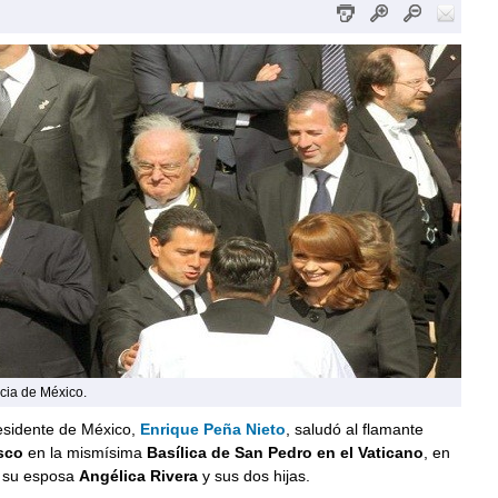
cia de México.
esidente de México,
Enrique Peña Nieto
, saludó al flamante
sco
en la mismísima
Basílica de San Pedro en el Vaticano
, en
 su esposa
Angélica Rivera
y sus dos hijas.