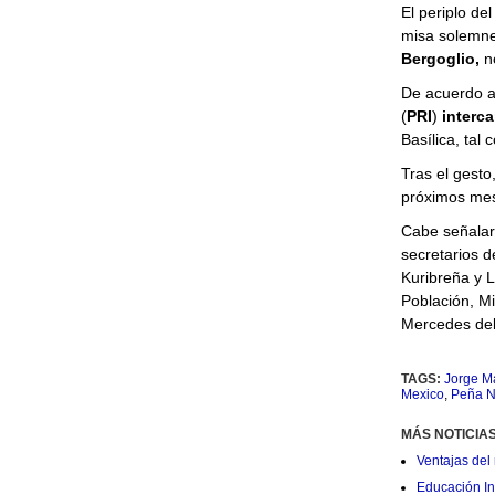
El periplo de
misa solemne 
Bergoglio,
n
De acuerdo 
(
PRI
)
interc
Basílica, tal
Tras el gesto,
próximos mes
Cabe señalar 
secretarios 
Kuribreña y L
Población, Mi
Mercedes del
TAGS:
Jorge Ma
Mexico
,
Peña N
MÁS NOTICIA
Ventajas del 
Educación Ini