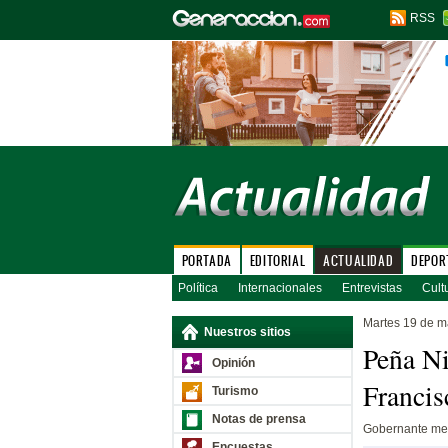
RSS
PORTADA
EDITORIAL
ACTUALIDAD
DEPOR
Política
Internacionales
Entrevistas
Cult
Martes 19 de m
Nuestros sitios
Peña Ni
Opinión
Francis
Turismo
Notas de prensa
Gobernante mex
Encuestas