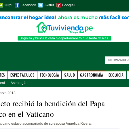
2urpi
Facebook
Twitter
Google+
TES
ESPECTÁCULOS
TECNOLOGÍA
SALUD
GASTRONOMÍA
ECOLOGÍA
ural
Astrología
arzo 2013
eto recibió la bendición del Papa
co en el Vaticano
icano estuvo acompañado de su esposa Angélica Rivera.