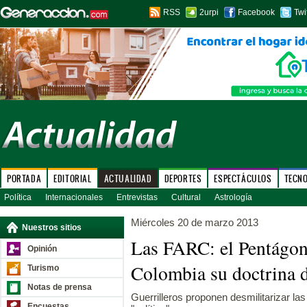
RSS
2urpi
Facebook
Twi
PORTADA
EDITORIAL
ACTUALIDAD
DEPORTES
ESPECTÁCULOS
TECN
Política
Internacionales
Entrevistas
Cultural
Astrología
Miércoles 20 de marzo 2013
Nuestros sitios
Las FARC: el Pentágon
Opinión
Colombia su doctrina d
Turismo
Notas de prensa
Guerrilleros proponen desmilitarizar las
Encuestas