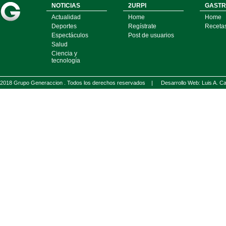
NOTICIAS
2URPI
GASTR
Actualidad
Home
Home
Deportes
Regístrate
Receta
Espectáculos
Post de usuarios
Salud
Ciencia y
tecnología
2018 Grupo Generaccion . Todos los derechos reservados |
Desarrollo Web: Luis A.