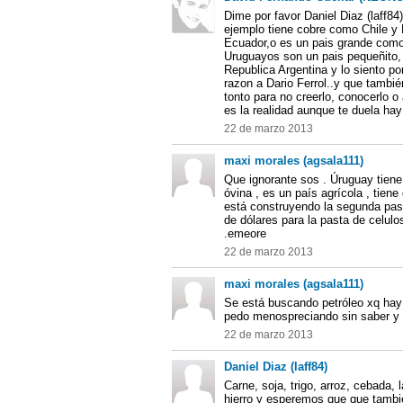
Dime por favor Daniel Diaz (laff8
ejemplo tiene cobre como Chile y 
Ecuador,o es un pais grande como 
Uruguayos son un pais pequeñito,
Republica Argentina y lo siento por
razon a Dario Ferrol..y que tambi
tonto para no creerlo, conocerlo o 
es la realidad aunque te duela hay
22 de marzo 2013
maxi morales (agsala111)
Que ignorante sos . Úruguay tiene
óvina , es un país agrícola , tiene
está construyendo la segunda pas
de dólares para la pasta de celul
.emeore
22 de marzo 2013
maxi morales (agsala111)
Se está buscando petróleo xq hay i
pedo menospreciando sin saber y 
22 de marzo 2013
Daniel Diaz (laff84)
Carne, soja, trigo, arroz, cebada,
hierro y esperemos que que tambi