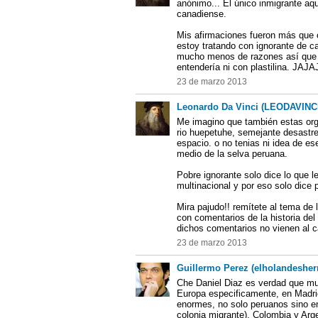
anónimo... El único inmigrante aqu
canadiense.
Mis afirmaciones fueron más que c
estoy tratando con ignorante de 
mucho menos de razones así que 
entendería ni con plastilina. JAJA
23 de marzo 2013
Leonardo Da Vinci (LEODAVINC
Me imagino que también estas orgu
rio huepetuhe, semejante desastr
espacio. o no tenias ni idea de e
medio de la selva peruana.
Pobre ignorante solo dice lo que l
multinacional y por eso solo dice 
Mira pajudo!! remítete al tema de l
con comentarios de la historia del
dichos comentarios no vienen al c
23 de marzo 2013
Guillermo Perez (elholandesher
Che Daniel Diaz es verdad que mu
Europa especificamente, en Madrid
enormes, no solo peruanos sino 
colonia migrante), Colombia y Arge