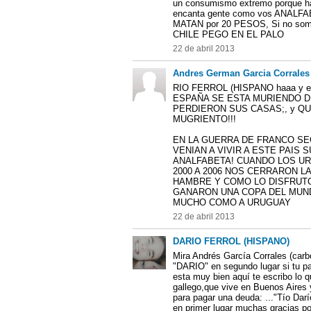
un consumismo extremo porque ha
encanta gente como vos ANAL
MATAN por 20 PESOS, Si no so
CHILE PEGO EN EL PALO
22 de abril 2013
Andres German Garcia Corrales 
RIO FERROL (HISPANO haaa y 
ESPAÑA SE ESTA MURIENDO D
PERDIERON SUS CASAS;, y Q
MUGRIENTO!!!
EN LA GUERRA DE FRANCO S
VENIAN A VIVIR A ESTE PAIS 
ANALFABETA! CUANDO LOS U
2000 A 2006 NOS CERRARON 
HAMBRE Y COMO LO DISFRUTO!
GANARON UNA COPA DEL MUND
MUCHO COMO A URUGUAY
22 de abril 2013
DARIO FERROL (HISPANO)
Mira Andrés García Corrales (carbo
"DARIO" en segundo lugar si tu pa
esta muy bien aquí te escribo lo 
gallego,que vive en Buenos Aires
para pagar una deuda: ..."Tío Dar
en primer lugar muchas gracias po