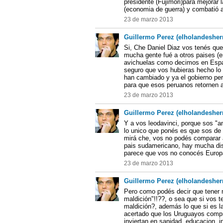
presidente (Fujimori)para mejorar 
(economia de guerra) y combatió a
23 de marzo 2013
Guillermo Perez (elholandesher
Si, Che Daniel Diaz vos tenés que
mucha gente fué a otros paises (e
avichuelas como decimos en Españ
seguro que vos hubieras hecho lo
han cambiado y ya el gobierno peru
para que esos peruanos retornen a
23 de marzo 2013
Guillermo Perez (elholandesher
Y a vos leodavinci, porque sos "
lo unico que ponés es que sos de 
mirá che, vos no podés comparar 
pais sudamericano, hay mucha dist
parece que vos no conocés Europ
23 de marzo 2013
Guillermo Perez (elholandesher
Pero como podés decir que tener 
maldición"!!??, o sea que si vos 
maldición?, además lo que si es 
acertado que los Uruguayos compr
inviertan en sanidad, educacion, in