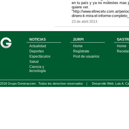
en tu país y ya no molestes mas 
quiere ver.
"http://www.eltrecetv.com.ar/perio
dinero-k-mira-el-informe-complet
23 de abril 2013
NOTICIAS
2URPI
GASTR
Actualidad
Home
Home
Deportes
Regístrate
Receta
Espectáculos
Post de usuarios
Salud
Ciencia y
tecnología
2018 Grupo Generaccion . Todos los derechos reservados |
Desarrollo Web: Luis A.