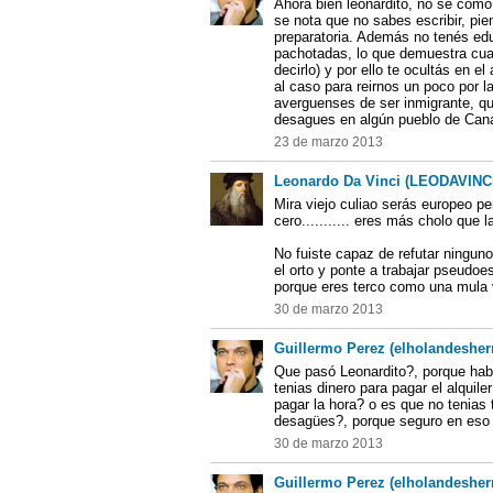
Ahora bien leonardito, no se com
se nota que no sabes escribir, pie
preparatoria. Además no tenés ed
pachotadas, lo que demuestra cual
decirlo) y por ello te ocultás en 
al caso para reirnos un poco por 
averguenses de ser inmigrante, q
desagues en algún pueblo de Cana
23 de marzo 2013
Leonardo Da Vinci (LEODAVINC
Mira viejo culiao serás europeo pe
cero........... eres más cholo qu
No fuiste capaz de refutar ningun
el orto y ponte a trabajar pseudoes
porque eres terco como una mula v
30 de marzo 2013
Guillermo Perez (elholandesher
Que pasó Leonardito?, porque habé
tenias dinero para pagar el alquile
pagar la hora? o es que no tenia
desagües?, porque seguro en eso t
30 de marzo 2013
Guillermo Perez (elholandesher