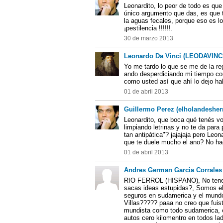
Leonardito, lo peor de todo es qu
único argumento que das, es que tr
la aguas fecales, porque eso es lo
¡pestilencia !!!!!!.
30 de marzo 2013
Leonardo Da Vinci (LEODAVINC
Yo me tardo lo que se me de la re
ando desperdiciando mi tiempo con
como usted así que ahí lo dejo ha
01 de abril 2013
Guillermo Perez (elholandesher
Leonardito, que boca qué tenés vo
limpiando letrinas y no te da para
tan antipática"? jajajaja pero Leon
que te duele mucho el ano? No hag
01 de abril 2013
Andres German Garcia Corrales 
RIO FERROL (HISPANO), No tenes 
sacas ideas estupidas?, Somos e
seguros en sudamerica y el mund
Villas????? paaa no creo que fuis
mundista como todo sudamerica, e
autos cero kilomentro en todos la