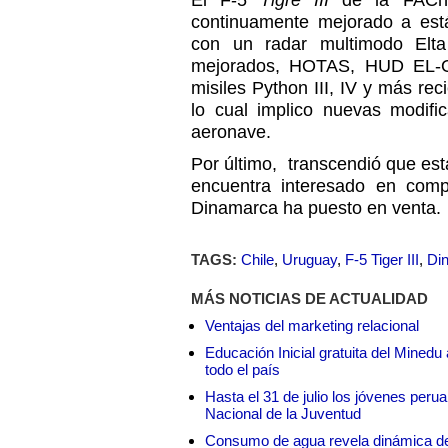
El F-5
Tigre III
de la FACh 
continuamente mejorado a est
con un radar multimodo Elt
mejorados, HOTAS, HUD EL-O
misiles Python III, IV y más re
lo cual implico nuevas modifi
aeronave.
Por último, transcendió que est
encuentra interesado en com
Dinamarca ha puesto en venta.
TAGS:
Chile
,
Uruguay
,
F-5 Tiger III
,
Di
MÁS NOTICIAS DE ACTUALIDAD
Ventajas del marketing relacional
Educación Inicial gratuita del Mined
todo el país
Hasta el 31 de julio los jóvenes peru
Nacional de la Juventud
Consumo de agua revela dinámica d