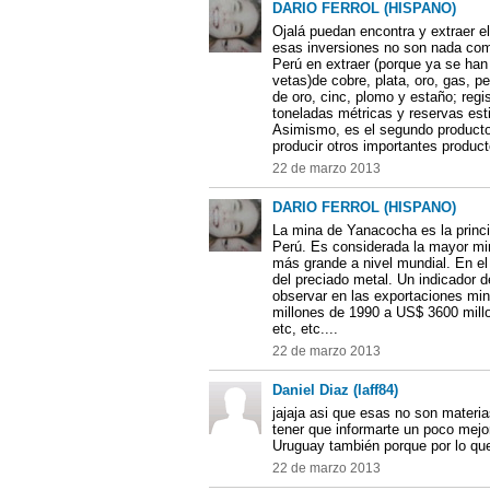
DARIO FERROL (HISPANO)
Ojalá puedan encontra y extraer el
esas inversiones no son nada comp
Perú en extraer (porque ya se ha
vetas)de cobre, plata, oro, gas, p
de oro, cinc, plomo y estaño; reg
toneladas métricas y reservas es
Asimismo, es el segundo producto
producir otros importantes product
22 de marzo 2013
DARIO FERROL (HISPANO)
La mina de Yanacocha es la princi
Perú. Es considerada la mayor mi
más grande a nivel mundial. En e
del preciado metal. Un indicador 
observar en las exportaciones mi
millones de 1990 a US$ 3600 millo
etc, etc....
22 de marzo 2013
Daniel Diaz (laff84)
jajaja asi que esas no son materi
tener que informarte un poco mejo
Uruguay también porque por lo q
22 de marzo 2013