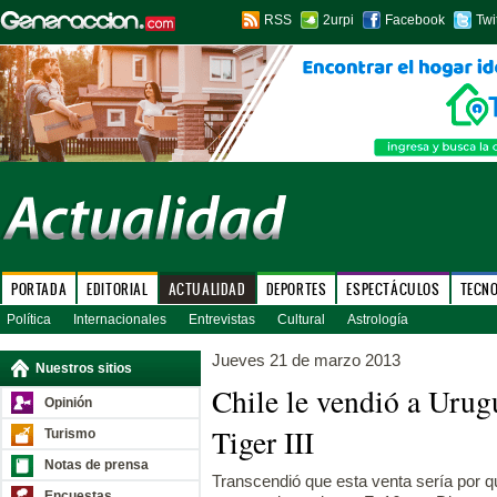
RSS
2urpi
Facebook
Twi
PORTADA
EDITORIAL
ACTUALIDAD
DEPORTES
ESPECTÁCULOS
TECN
Política
Internacionales
Entrevistas
Cultural
Astrología
Jueves 21 de marzo 2013
Nuestros sitios
Chile le vendió a Urug
Opinión
Tiger III
Turismo
Notas de prensa
Transcendió que esta venta sería por q
Encuestas