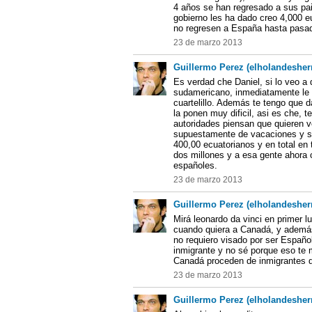
4 años se han regresado a sus pai
gobierno les ha dado creo 4,000 e
no regresen a España hasta pasa
23 de marzo 2013
Guillermo Perez (elholandesher
Es verdad che Daniel, si lo veo a 
sudamericano, inmediatamente le pi
cuartelillo. Además te tengo que da
la ponen muy dificil, asi es che, 
autoridades piensan que quieren ve
supuestamente de vacaciones y se
400,00 ecuatorianos y en total en
dos millones y a esa gente ahora c
españoles.
23 de marzo 2013
Guillermo Perez (elholandesher
Mirá leonardo da vinci en primer 
cuando quiera a Canadá, y además
no requiero visado por ser Españo
inmigrante y no sé porque eso te 
Canadá proceden de inmigrantes 
23 de marzo 2013
Guillermo Perez (elholandesher