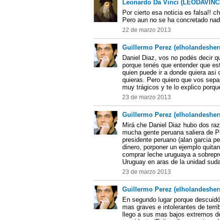
Leonardo Da Vinci (LEODAVINC
Por cierto esa noticia es falsa!! ch
Pero aun no se ha concretado nad
22 de marzo 2013
Guillermo Perez (elholandesher
Daniel Diaz, vos no podés decir 
porque tenés que entender que e
quien puede ir a donde quiera asi 
quieras. Pero quiero que vos sepas
muy trágicos y te lo explico porque
23 de marzo 2013
Guillermo Perez (elholandesher
Mirá che Daniel Diaz hubo dos ra
mucha gente peruana saliera de P
presidente peruano (alan garcia per
dinero, porponer un ejemplo quitan
comprar leche uruguaya a sobrepre
Uruguay en aras de la unidad sud
23 de marzo 2013
Guillermo Perez (elholandesher
En segundo lugar porque descuidó 
mas graves e intolerantes de terr
llego a sus mas bajos extremos de