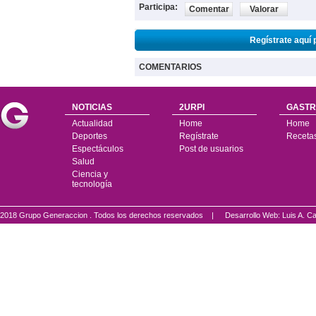
Participa:
Comentar
Valorar
Regístrate aquí 
COMENTARIOS
NOTICIAS
2URPI
GASTR
Actualidad
Home
Home
Deportes
Regístrate
Receta
Espectáculos
Post de usuarios
Salud
Ciencia y
tecnología
2018 Grupo Generaccion . Todos los derechos reservados |
Desarrollo Web: Luis A.