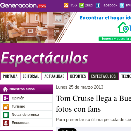
RSS
2urpi
Facebook
Twi
PORTADA
EDITORIAL
ACTUALIDAD
DEPORTES
ESPECTÁCULOS
TECN
Lunes 25 de marzo 2013
Nuestros sitios
Tom Cruise llega a Bu
Opinión
fotos con fans
Turismo
Notas de prensa
Para presentar su última película de cienc
Encuestas