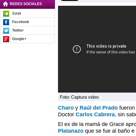
REDES SOCIALES
2urpi
Facebook
Twitter
Google+
Foto: Captura video
Charo
y
Raúl del Prado
fueron 
Doctor
Carlos Cabrera
, sin sab
El ex de la mamá de Grace apr
Platanazo
que se fue al baño e i