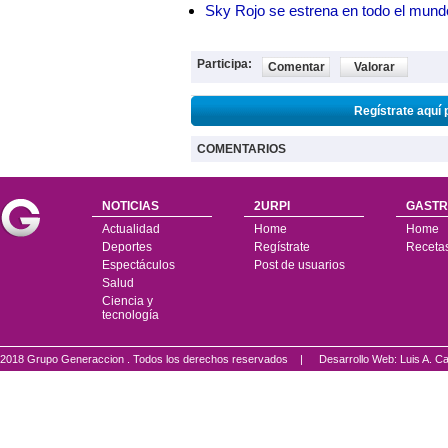
Sky Rojo se estrena en todo el mund
Participa:
Comentar
Valorar
Regístrate aquí 
COMENTARIOS
NOTICIAS
2URPI
GASTR
Actualidad
Home
Home
Deportes
Regístrate
Receta
Espectáculos
Post de usuarios
Salud
Ciencia y
tecnología
2018 Grupo Generaccion . Todos los derechos reservados |
Desarrollo Web: Luis A.