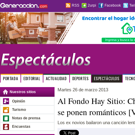
RSS
2urpi
Facebook
Twi
PORTADA
EDITORIAL
ACTUALIDAD
DEPORTES
ESPECTÁCULOS
TECN
Martes 26 de marzo 2013
Nuestros sitios
Al Fondo Hay Sitio: C
Opinión
se ponen románticos 
Turismo
Notas de prensa
Los ex novios bailaron una canción lenta
Encuestas