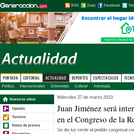
RSS
2urpi
Facebook
Twi
PORTADA
EDITORIAL
ACTUALIDAD
DEPORTES
ESPECTÁCULOS
TECN
Política
Internacionales
Entrevistas
Cultural
Astrología
Miércoles 27 de marzo 2013
Nuestros sitios
Juan Jiménez será inter
Opinión
en el Congreso de la R
Turismo
Notas de prensa
Se dio luz verde al pedido congresal co
Encuestas