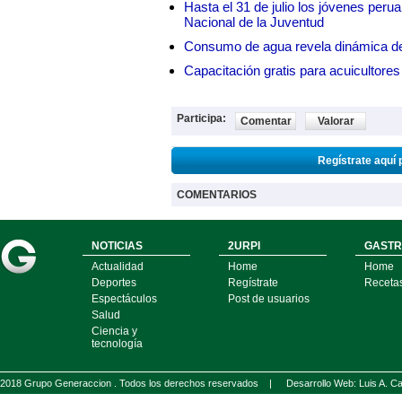
Hasta el 31 de julio los jóvenes peru
Nacional de la Juventud
Consumo de agua revela dinámica d
Capacitación gratis para acuicul
Participa:
Comentar
Valorar
Regístrate aquí 
COMENTARIOS
NOTICIAS
2URPI
GASTR
Actualidad
Home
Home
Deportes
Regístrate
Receta
Espectáculos
Post de usuarios
Salud
Ciencia y
tecnología
2018 Grupo Generaccion . Todos los derechos reservados |
Desarrollo Web: Luis A.