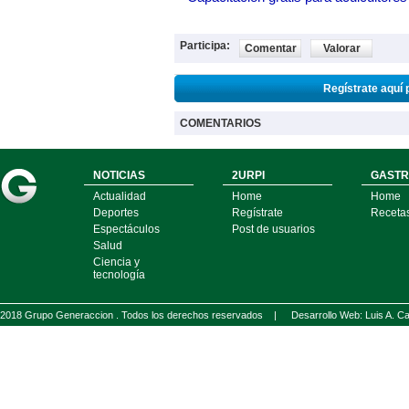
Participa:
Comentar
Valorar
Regístrate aquí 
COMENTARIOS
NOTICIAS
2URPI
GASTR
Actualidad
Home
Home
Deportes
Regístrate
Receta
Espectáculos
Post de usuarios
Salud
Ciencia y
tecnología
2018 Grupo Generaccion . Todos los derechos reservados |
Desarrollo Web: Luis A.