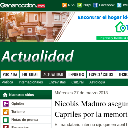
RSS
2urpi
Facebook
Twi
PORTADA
EDITORIAL
ACTUALIDAD
DEPORTES
ESPECTÁCULOS
TECN
Política
Internacionales
Entrevistas
Cultural
Astrología
Miércoles 27 de marzo 2013
Nuestros sitios
Nicolás Maduro asegur
Opinión
Capriles por la memor
Turismo
Notas de prensa
El mandatario interino dijo que en abril 
Encuestas