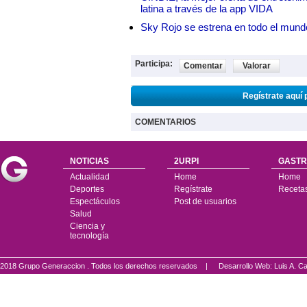
latina a través de la app VIDA
Sky Rojo se estrena en todo el mund
Participa:
Comentar
Valorar
Regístrate aquí 
COMENTARIOS
NOTICIAS
2URPI
GASTR
Actualidad
Home
Home
Deportes
Regístrate
Receta
Espectáculos
Post de usuarios
Salud
Ciencia y
tecnología
2018 Grupo Generaccion . Todos los derechos reservados |
Desarrollo Web: Luis A.