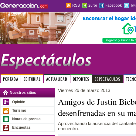
RSS
2urpi
Facebook
Twi
PORTADA
EDITORIAL
ACTUALIDAD
DEPORTES
ESPECTÁCULOS
TECN
Viernes 29 de marzo 2013
Nuestros sitios
Amigos de Justin Biebe
Opinión
desenfrenadas en su 
Turismo
Notas de prensa
Aprovechando la ausencia del cantante
Encuestas
encuentro.