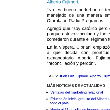
Alberto Fujimori.
“No es bueno perturbar el te
manejado de una manera emin
Otárola en
Radio Programas.
Agregó que “soy católico pero 
porque estuvo vinculado y fue c
cometieron durante el régimen fu
En la víspera, Cipriani emplaz
a que decida con prontitud 
exmandatario Alberto Fuji
“reconciliación y perdón”.
TAGS:
Juan Luis Cipriani
,
Alberto Fujim
MÁS NOTICIAS DE ACTUALIDAD
Ventajas del marketing relacional
Educación Inicial gratuita del Mined
todo el país
Hasta el 31 de julio los jóvenes peru