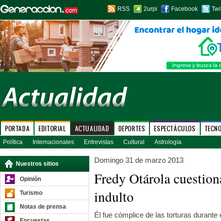
RSS
2urpi
Facebook
Twi
PORTADA
EDITORIAL
ACTUALIDAD
DEPORTES
ESPECTÁCULOS
TECN
Política
Internacionales
Entrevistas
Cultural
Astrología
Domingo 31 de marzo 2013
Nuestros sitios
Fredy Otárola cuestiona
Opinión
indulto
Turismo
Notas de prensa
Él fue cómplice de las torturas durante e
Encuestas