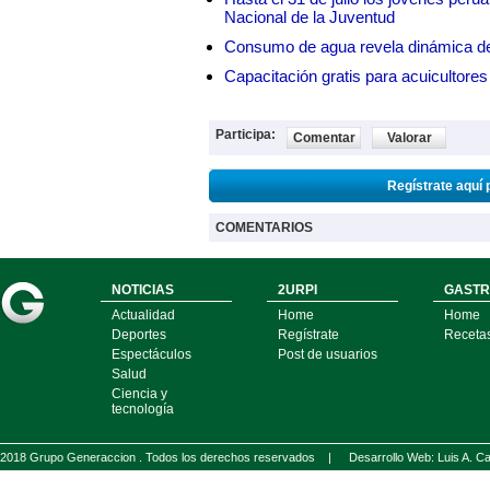
Nacional de la Juventud
Consumo de agua revela dinámica d
Capacitación gratis para acuicul
Participa:
Comentar
Valorar
Regístrate aquí 
COMENTARIOS
NOTICIAS
2URPI
GASTR
Actualidad
Home
Home
Deportes
Regístrate
Receta
Espectáculos
Post de usuarios
Salud
Ciencia y
tecnología
2018 Grupo Generaccion . Todos los derechos reservados |
Desarrollo Web: Luis A.