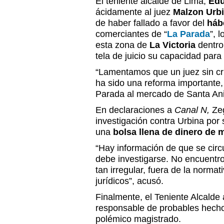
El teniente alcalde de Lima,
Edu
ácidamente al juez
Malzon Urb
de haber fallado a favor del
háb
comerciantes de “
La Parada
”, 
esta zona de
La Victoria
dentro
tela de juicio su capacidad para 
“Lamentamos que un juez sin cri
ha sido una reforma importante, 
Parada al mercado de Santa Anit
En declaraciones a
Canal N,
Zeg
investigación contra Urbina por
una
bolsa llena de dinero de 
“Hay información de que se circ
debe investigarse. No encuentro 
tan irregular, fuera de la normat
jurídicos”, acusó.
Finalmente, el Teniente Alcalde 
responsable de probables hechos
polémico magistrado.