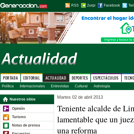
RSS
2urpi
Facebook
Twi
PORTADA
EDITORIAL
ACTUALIDAD
DEPORTES
ESPECTÁCULOS
TECN
Política
Internacionales
Entrevistas
Cultural
Astrología
Martes 02 de abril 2013
Nuestros sitios
Teniente alcalde de Li
Opinión
lamentable que un juez 
Turismo
Notas de prensa
una reforma
Encuestas