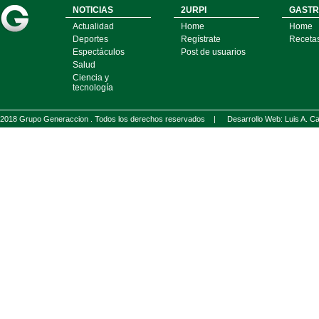
NOTICIAS
2URPI
GASTR
Actualidad
Home
Home
Deportes
Regístrate
Receta
Espectáculos
Post de usuarios
Salud
Ciencia y
tecnología
2018 Grupo Generaccion . Todos los derechos reservados |
Desarrollo Web: Luis A.