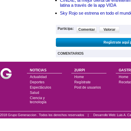
CINDIE, la mejor oferta de entretenim
latina a través de la app VIDA
Sky Rojo se estrena en todo el mund
Participa:
Comentar
Valorar
Regístrate aquí 
COMENTARIOS
NOTICIAS
2URPI
GASTR
Actualidad
Home
Home
Deportes
Regístrate
Receta
Espectáculos
Post de usuarios
Salud
Ciencia y
tecnología
2018 Grupo Generaccion . Todos los derechos reservados |
Desarrollo Web: Luis A.