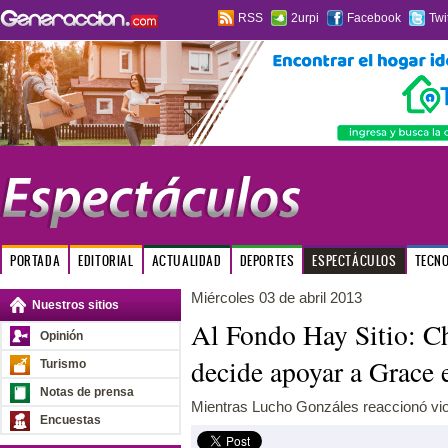
RSS
2urpi
Facebook
Twi
PORTADA
EDITORIAL
ACTUALIDAD
DEPORTES
ESPECTÁCULOS
TECN
Miércoles 03 de abril 2013
Nuestros sitios
Al Fondo Hay Sitio: Ch
Opinión
decide apoyar a Grace
Turismo
Notas de prensa
Mientras Lucho Gonzáles reaccionó vio
Encuestas