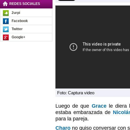
REDES SOCIALES
2urpi
Facebook
Twitter
Google+
Foto: Captura video
Luego de que
Grace
le diera 
estaba embarazada de
Nicolá
para la pareja.
Charo
no quiso conversar con s